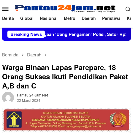
Loncat
Menu
ke
Mobile
konten
Berita
Global
Nasional
Metro
Daerah
Peristiwa
Kri
kar Dugaan ‘Uang Pengaman’ Polisi, Setor Rp2,5 Juta tapi Solar
Breaking News
Beranda
Daerah
Warga Binaan Lapas Parepare, 18
Orang Sukses Ikuti Pendidikan Paket
A,B dan C
Pantau 24 Jam Net
22 Maret 2024