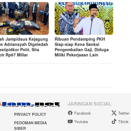
h Jampidsus Kejagung
Ribuan Pendamping PKH
ie Adriansyah Digeledah
Siap-siap Kena Sanksi
stipidkor Polri, Sita
Pengembalian Gaji, Diduga
ir Rp67 Miliar
Miliki Pekerjaaan Lain
JARINGAN SOCIAL
Facebook
Twitter
PRIVACY POLICY
Youtube
Tiktok
PEDOMAN MEDIA
SIBER