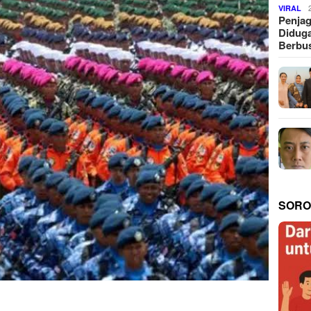
VIRAL
Penjag
Diduga
Berbus
SORO