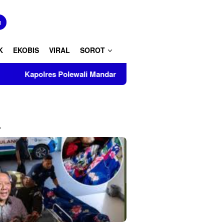
tutup
n
K
EKOBIS
VIRAL
SOROT
ewali Mandar Turut Musnahkan Barang Bukti Perkara Inkrah di K
L