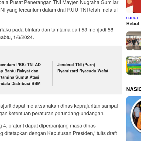
pala Pusat Penerangan TNI Mayjen Nugraha Gumilar
TNI yang tercantum dalam draf RUU TNI telah melalui
SOROT
Rebut 
rlaku pada bintara dan tamtama dari 53 menjadi 58
Sabtu, 1/6/2024.
pendam I/BB: TNI AD
Jenderal TNI (Purn)
ap Bantu Rakyat dan
Ryamizard Ryacudu Wafat
rtamina Sumut Atasi
ndala Distribusi BBM
NASI
rajurit dapat melaksanakan dinas keprajuritan sampai
ngan ketentuan peraturan perundang-undangan.
g 4, prajurit dapat diperpanjang masa dinas
g ditetapkan dengan Keputusan Presiden,” tulis draft