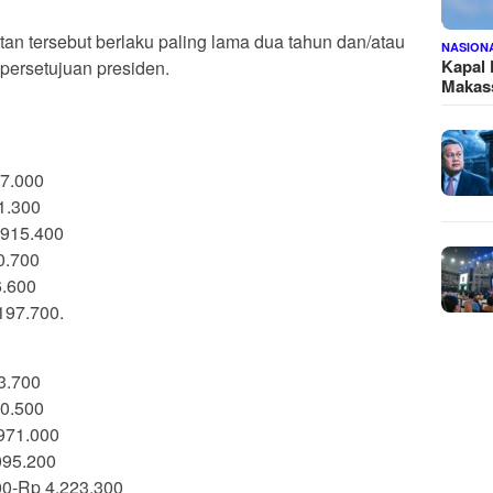
an tersebut berlaku paling lama dua tahun dan/atau
NASION
Kapal
persetujuan presiden.
Makass
27.000
1.300
.915.400
0.700
6.600
197.700.
3.700
50.500
971.000
095.200
00-Rp 4.223.300