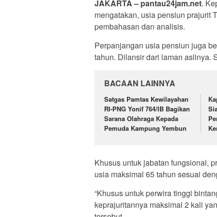
JAKARTA – pantau24jam.net
. Ke
mengatakan, usia pensiun prajurit 
pembahasan dan analisis.
Perpanjangan usia pensiun juga be
tahun. Dilansir dari laman aslinya. 
BACAAN LAINNYA
Satgas Pamtas Kewilayahan
Ka
RI-PNG Yonif 764/IB Bagikan
Si
Sarana Olahraga Kepada
Pe
Pemuda Kampung Yembun
Ke
Khusus untuk jabatan fungsional, p
usia maksimal 65 tahun sesuai de
“Khusus untuk perwira tinggi bintan
keprajuritannya maksimal 2 kali yan
tersebut.