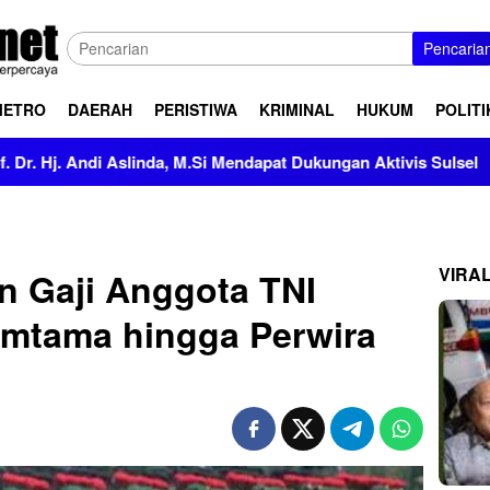
Pencaria
METRO
DAERAH
PERISTIWA
KRIMINAL
HUKUM
POLITI
da, M.Si Mendapat Dukungan Aktivis Sulsel
Kapolres Pol
VIRA
n Gaji Anggota TNI
amtama hingga Perwira