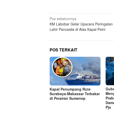
Navigasi
Pos sebelumnya
KM Labobar Gelar Upacara Peringatan 
pos
Lahir Pancasila di Atas Kapal Pelni
POS TERKAIT
Gube
Kapal Penumpang Rute
Meng
Surabaya-Makassar Terbakar
Prab
di Perairan Sumenep
Dama
Pjs