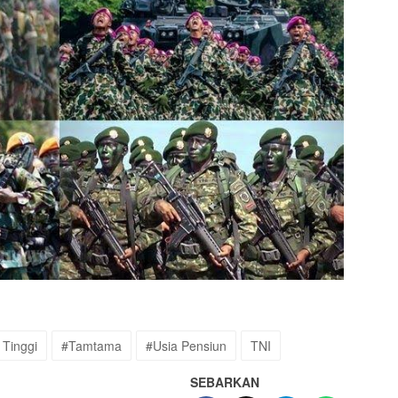
 Tinggi
#Tamtama
#Usia Pensiun
TNI
SEBARKAN