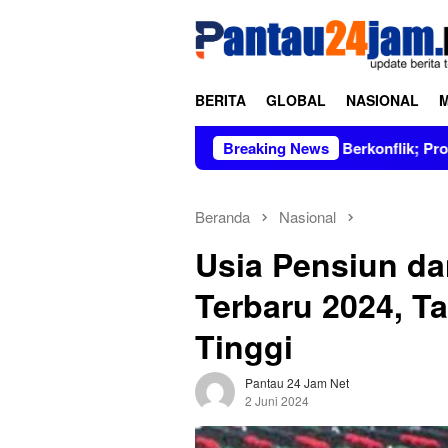
Loncat
tutup
ke
konten
BERITA
GLOBAL
NASIONAL
in Figur Bersih dan Tidak Berkonflik; Prof. Dr. Hj. Andi Aslin
Breaking News
Beranda
Nasional
Usia Pensiun da
Terbaru 2024, T
Tinggi
Pantau 24 Jam Net
2 Juni 2024