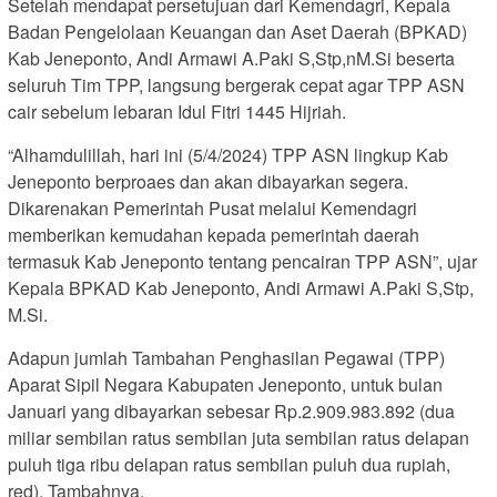
Setelah mendapat persetujuan dari Kemendagri, Kepala
Badan Pengelolaan Keuangan dan Aset Daerah (BPKAD)
Kab Jeneponto, Andi Armawi A.Paki S,Stp,nM.Si beserta
seluruh Tim TPP, langsung bergerak cepat agar TPP ASN
cair sebelum lebaran Idul Fitri 1445 Hijriah.
“Alhamdulillah, hari ini (5/4/2024) TPP ASN lingkup Kab
Jeneponto berproaes dan akan dibayarkan segera.
Dikarenakan Pemerintah Pusat melalui Kemendagri
memberikan kemudahan kepada pemerintah daerah
termasuk Kab Jeneponto tentang pencairan TPP ASN”, ujar
Kepala BPKAD Kab Jeneponto, Andi Armawi A.Paki S,Stp,
M.Si.
Adapun jumlah Tambahan Penghasilan Pegawai (TPP)
Aparat Sipil Negara Kabupaten Jeneponto, untuk bulan
Januari yang dibayarkan sebesar Rp.2.909.983.892 (dua
miliar sembilan ratus sembilan juta sembilan ratus delapan
puluh tiga ribu delapan ratus sembilan puluh dua rupiah,
red). Tambahnya.