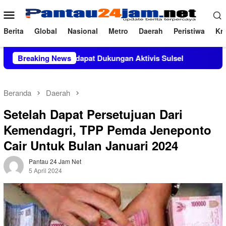
Loncat
Menu
ke
Mobile
konten
Berita
Global
Nasional
Metro
Daerah
Peristiwa
Kri
a, M.Si Mendapat Dukungan Aktivis Sulsel
Breaking News
Kapolres Polew
Beranda
Daerah
Setelah Dapat Persetujuan Dari
Kemendagri, TPP Pemda Jeneponto
Cair Untuk Bulan Januari 2024
Pantau 24 Jam Net
5 April 2024