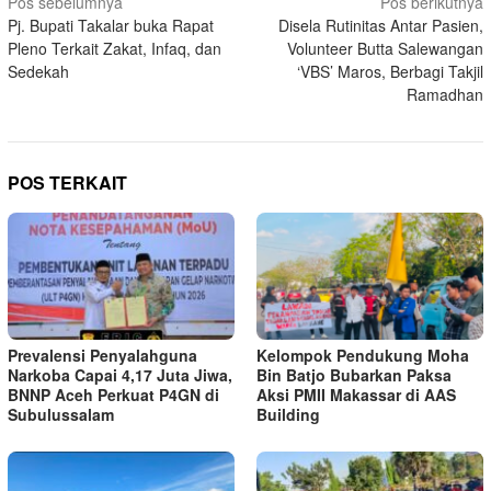
Navigasi
Pos sebelumnya
Pos berikutnya
Pj. Bupati Takalar buka Rapat
Disela Rutinitas Antar Pasien,
pos
Pleno Terkait Zakat, Infaq, dan
Volunteer Butta Salewangan
Sedekah
‘VBS’ Maros, Berbagi Takjil
Ramadhan
POS TERKAIT
Prevalensi Penyalahguna
Kelompok Pendukung Moha
Narkoba Capai 4,17 Juta Jiwa,
Bin Batjo Bubarkan Paksa
BNNP Aceh Perkuat P4GN di
Aksi PMII Makassar di AAS
Subulussalam
Building