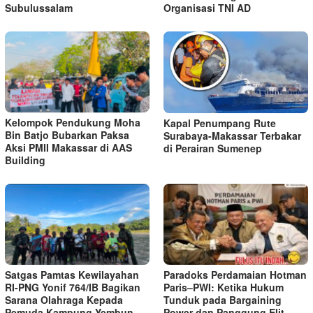
Subulussalam
Organisasi TNI AD
Kelompok Pendukung Moha
Kapal Penumpang Rute
Bin Batjo Bubarkan Paksa
Surabaya-Makassar Terbakar
Aksi PMII Makassar di AAS
di Perairan Sumenep
Building
Satgas Pamtas Kewilayahan
Paradoks Perdamaian Hotman
RI-PNG Yonif 764/IB Bagikan
Paris–PWI: Ketika Hukum
Sarana Olahraga Kepada
Tunduk pada Bargaining
Pemuda Kampung Yembun
Power dan Panggung Elit