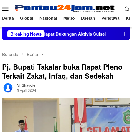
Loncat
Menu
ke
Mobile
konten
Berita
Global
Nasional
Metro
Daerah
Peristiwa
Kri
, M.Si Mendapat Dukungan Aktivis Sulsel
Breaking News
Kapolres Polew
Beranda
Berita
Pj. Bupati Takalar buka Rapat Pleno
Terkait Zakat, Infaq, dan Sedekah
Mr Shauqie
5 April 2024