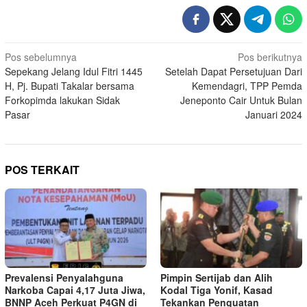
Navigasi
Pos sebelumnya
Pos berikutnya
Sepekang Jelang Idul Fitri 1445
Setelah Dapat Persetujuan Dari
pos
H, Pj. Bupati Takalar bersama
Kemendagri, TPP Pemda
Forkopimda lakukan Sidak
Jeneponto Cair Untuk Bulan
Pasar
Januari 2024
POS TERKAIT
Prevalensi Penyalahguna
Pimpin Sertijab dan Alih
Narkoba Capai 4,17 Juta Jiwa,
Kodal Tiga Yonif, Kasad
BNNP Aceh Perkuat P4GN di
Tekankan Penguatan