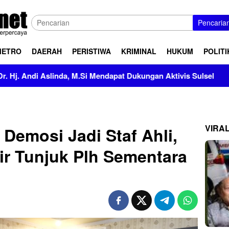
Pencaria
METRO
DAERAH
PERISTIWA
KRIMINAL
HUKUM
POLITI
Si Mendapat Dukungan Aktivis Sulsel
Kapolres Polewali 
VIRA
 Demosi Jadi Staf Ahli,
sir Tunjuk Plh Sementara