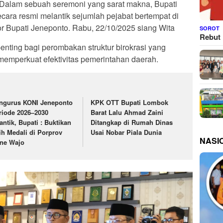
 Dalam sebuah seremoni yang sarat makna, Bupati
cara resmi melantik sejumlah pejabat bertempat di
or Bupati Jeneponto. Rabu, 22/10/2025 siang Wita
SOROT
Rebut 
nting bagi perombakan struktur birokrasi yang
memperkuat efektivitas pemerintahan daerah.
ngurus KONI Jeneponto
KPK OTT Bupati Lombok
riode 2026–2030
Barat Lalu Ahmad Zaini
antik, Bupati : Buktikan
Ditangkap di Rumah Dinas
ih Medali di Porprov
Usai Nobar Piala Dunia
NASI
ne Wajo