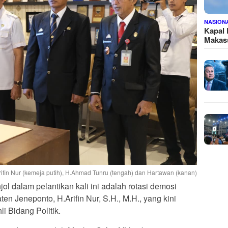
NASION
Kapal
Makass
.Arifin Nur (kemeja putih), H.Ahmad Tunru (tengah) dan Hartawan (kanan)
ol dalam pelantikan kali ini adalah rotasi demosi
n Jeneponto, H.Arifin Nur, S.H., M.H., yang kini
i Bidang Politik.