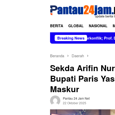
Loncat
tutup
ke
konten
BERITA
GLOBAL
NASIONAL
ur Bersih dan Tidak Berkonflik; Prof. Dr. Hj. Andi Aslinda, M.
Breaking News
Beranda
Daerah
Sekda Arifin Nur
Bupati Paris Ya
Maskur
Pantau 24 Jam Net
22 Oktober 2025