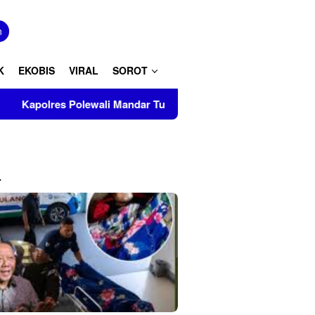
tutup
n
K
EKOBIS
VIRAL
SOROT
Mandar Turut Musnahkan Barang Bukti Perkara Inkrah di Kantor
L