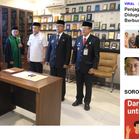
VIRAL
Penjag
Diduga
Berbus
SORO