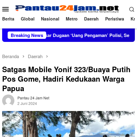
Loncat
Menu
ke
Mobile
konten
Berita
Global
Nasional
Metro
Daerah
Peristiwa
Kri
IRT Bongkar Dugaan ‘Uang Pengaman’ Polisi, Setor Rp2,5 Juta t
Breaking News
Beranda
Daerah
Satgas Mobile Yonif 323/Buaya Putih
Pos Gome, Hadiri Kedukaan Warga
Papua
Pantau 24 Jam Net
2 Juni 2024