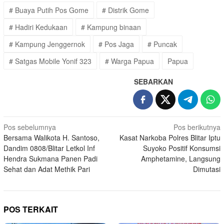
# Buaya Putih Pos Gome
# Distrik Gome
# Hadiri Kedukaan
# Kampung binaan
# Kampung Jenggernok
# Pos Jaga
# Puncak
# Satgas Mobile Yonif 323
# Warga Papua
Papua
SEBARKAN
Navigasi
Pos sebelumnya
Pos berikutnya
Bersama Walikota H. Santoso,
Kasat Narkoba Polres Blitar Iptu
pos
Dandim 0808/Blitar Letkol Inf
Suyoko Positif Konsumsi
Hendra Sukmana Panen Padi
Amphetamine, Langsung
Sehat dan Adat Methik Pari
Dimutasi
POS TERKAIT