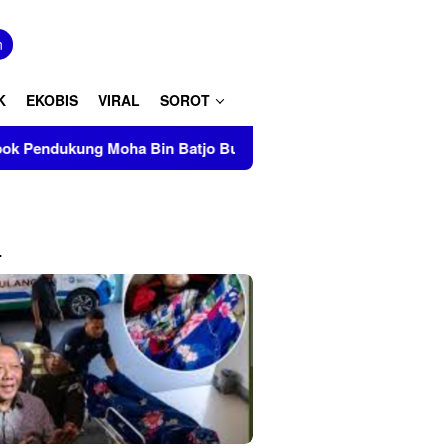
tutup
n
K
EKOBIS
VIRAL
SOROT
Moha Bin Batjo Bubarkan Paksa Aksi PMII Makassar di AAS Bu
L