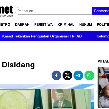
Pencaria
METRO
DAERAH
PERISTIWA
KRIMINAL
HUKUM
POLITI
ankan Penguatan Organisasi TNI AD
Kelompok Pendukung 
VIRA
 Disidang