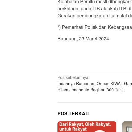
Kejahatan Pemilu mesti dibongkar 
berkhianat pada ITB ataukah ITB d
Gerakan pembongkaran itu mulai d
*) Pemerhati Politik dan Kebangsa
Bandung, 23 Maret 2024
Navigasi
Pos sebelumnya
Indahnya Ramadan, Ormas KIWAL Gar
pos
Hitam Jeneponto Bagikan 300 Takjil
POS TERKAIT