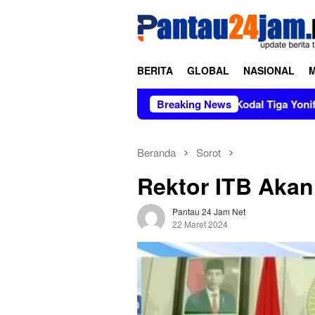
Loncat
tutup
ke
konten
BERITA
GLOBAL
NASIONAL
m
Pimpin Sertijab dan Alih Kodal Tiga Yonif, Kasad Tek
Breaking News
Beranda
Sorot
Rektor ITB Akan
Pantau 24 Jam Net
22 Maret 2024