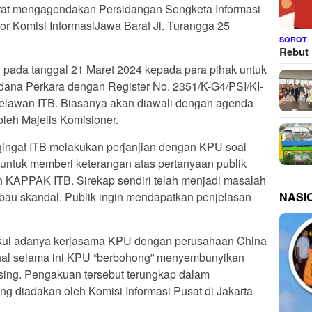
arat mengagendakan Persidangan Sengketa Informasi
or Komisi InformasiJawa Barat Jl. Turangga 25
SOROT
Rebut 
 pada tanggal 21 Maret 2024 kepada para pihak untuk
dana Perkara dengan Register No. 2351/K-G4/PSI/KI-
elawan ITB. Biasanya akan diawali dengan agenda
leh Majelis Komisioner.
gingat ITB melakukan perjanjian dengan KPU soal
untuk memberi keterangan atas pertanyaan publik
ah KAPPAK ITB. Sirekap sendiri telah menjadi masalah
NASI
bau skandal. Publik ingin mendapatkan penjelasan
akui adanya kerjasama KPU dengan perusahaan China
ahal selama ini KPU “berbohong” menyembunyikan
sing. Pengakuan tersebut terungkap dalam
g diadakan oleh Komisi Informasi Pusat di Jakarta