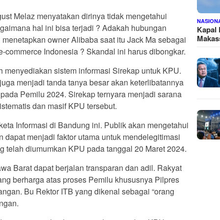
st Melaz menyatakan dirinya tidak mengetahui
NASION
gaimana hal ini bisa terjadi ? Adakah hubungan
Kapal
Makass
 menetapkan owner Alibaba saat itu Jack Ma sebagai
e-commerce Indonesia ? Skandal ini harus dibongkar.
h menyediakan sistem informasi Sirekap untuk KPU.
juga menjadi tanda tanya besar akan keterlibatannya
pada Pemilu 2024. Sirekap ternyara menjadi sarana
sistematis dan masif KPU tersebut.
eta Informasi di Bandung ini. Publik akan mengetahui
n dapat menjadi faktor utama untuk mendelegitimasi
g telah diumumkan KPU pada tanggal 20 Maret 2024.
a Barat dapat berjalan transparan dan adil. Rakyat
ang berharga atas proses Pemilu khususnya Pilpres
angan. Bu Rektor ITB yang dikenal sebagai “orang
angan.