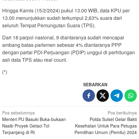
Hingga Kamis (15/2/2024) pukul 13.00 WIB, data KPU per
13.00 menunjukkan sudah terkumpul 2,63% suara dari
seluruh Tempat Pemungutan Suara (TPS).
Dari 18 parpol nasional, 9 diantaranya sudah mencapai
ambang batas parlemen sebesar 4% diantaranya PPP
dengan partai PDI-Perjuangan (PDIP) unggul di perhitungan
asli data TPS atau real count.
(*)
SEBARKAN
Navigasi
Pos sebelumnya
Pos berikutnya
Menteri PU Basuki Buka-bukaan
Polda Sulsel Gelar Bakti
pos
Nasib Proyek Getaci Tol
Kesehatan Untuk Para Petugas
Terpanjang di RI
Pemilihan Umum (Pemilu) 2024