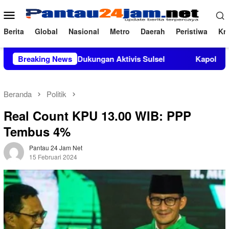
Loncat
Menu
ke
Mobile
konten
Berita
Global
Nasional
Metro
Daerah
Peristiwa
Kri
Si Mendapat Dukungan Aktivis Sulsel
Breaking News
Kapolres Polewali M
Beranda
Politik
Real Count KPU 13.00 WIB: PPP
Tembus 4%
Pantau 24 Jam Net
15 Februari 2024