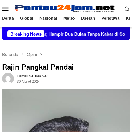
Loncat
Menu
ke
Mobile
konten
Berita
Global
Nasional
Metro
Daerah
Peristiwa
Kri
Rp27,5 Miliar, Hampir Dua Bulan Tanpa Kabar di Soppeng
Breaking News
Beranda
Opini
Rajin Pangkal Pandai
Pantau 24 Jam Net
30 Maret 2024