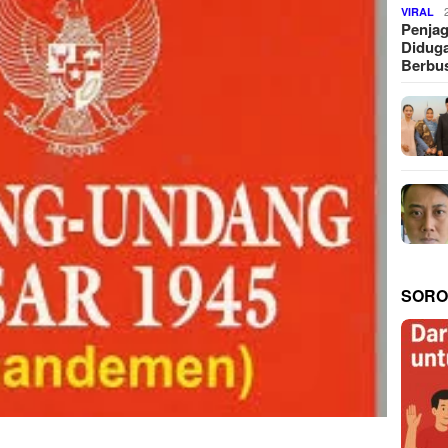
VIRAL
Penjag
Diduga
Berbus
SORO