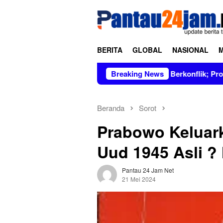
Loncat
tutup
ke
konten
BERITA
GLOBAL
NASIONAL
pimpin Figur Bersih dan Tidak Berkonflik; Prof. Dr. Hj. Andi A
Breaking News
Beranda
Sorot
Prabowo Keluark
Uud 1945 Asli ?
Pantau 24 Jam Net
21 Mei 2024