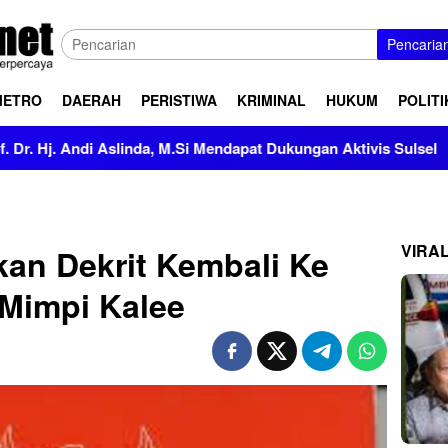
Pencaria
METRO
DAERAH
PERISTIWA
KRIMINAL
HUKUM
POLITI
slinda, M.Si Mendapat Dukungan Aktivis Sulsel
Kapolres
VIRA
an Dekrit Kembali Ke
 Mimpi Kalee