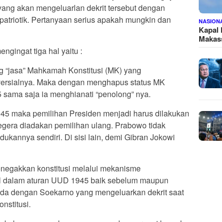
ang akan mengeluarlan dekrit tersebut dengan
 patriotik. Pertanyaan serius apakah mungkin dan
NASION
Kapal
Makass
gingat tiga hal yaitu :
 “jasa” Mahkamah Konstitusi (MK) yang
rsialnya. Maka dengan menghapus status MK
 sama saja ia menghianati “penolong” nya.
5 maka pemilihan Presiden menjadi harus dilakukan
gera diadakan pemilihan ulang. Prabowo tidak
annya sendiri. Di sisi lain, demi Gibran Jokowi
enegakkan konstitusi melalui mekanisme
enal dalam aturan UUD 1945 baik sebelum maupun
da dengan Soekarno yang mengeluarkan dekrit saat
nstitusi.