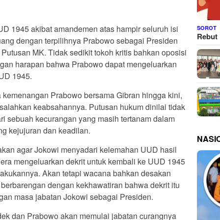
UD 1945 akibat amandemen atas hampir seluruh isi
SOROT
Rebut 
ng dengan terpilihnya Prabowo sebagai Presiden
utusan MK. Tidak sedikit tokoh kritis bahkan oposisi
ngan harapan bahwa Prabowo dapat mengeluarkan
UUD 1945.
na kemenangan Prabowo bersama Gibran hingga kini,
salahkan keabsahannya. Putusan hukum dinilai tidak
dari sebuah kecurangan yang masih tertanam dalam
g kejujuran dan keadilan.
NASI
akan agar Jokowi menyadari kelemahan UUD hasil
gera mengeluarkan dekrit untuk kembali ke UUD 1945
akukannya. Akan tetapi wacana bahkan desakan
 berbarengan dengan kekhawatiran bahwa dekrit itu
gan masa jabatan Jokowi sebagai Presiden.
dek dan Prabowo akan memulai jabatan curangnya