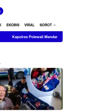
tutup
n
K
EKOBIS
VIRAL
SOROT
 Polewali Mandar Turut Musnahkan Barang Bukti Perkara Inkrah 
L