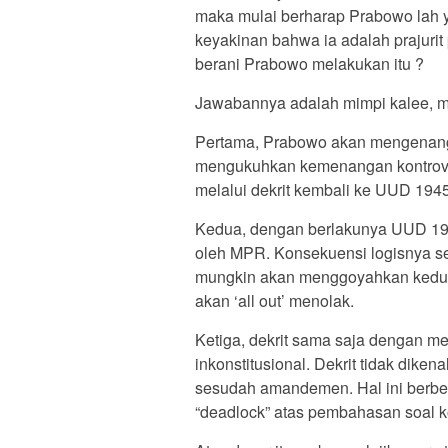
maka mulai berharap Prabowo lah y
keyakinan bahwa ia adalah prajurit
berani Prabowo melakukan itu ?
Jawabannya adalah mimpi kalee, men
Pertama, Prabowo akan mengenang
mengukuhkan kemenangan kontrove
melalui dekrit kembali ke UUD 1945
Kedua, dengan berlakunya UUD 194
oleh MPR. Konsekuensi logisnya se
mungkin akan menggoyahkan keduduk
akan ‘all out’ menolak.
Ketiga, dekrit sama saja dengan m
inkonstitusional. Dekrit tidak dik
sesudah amandemen. Hal ini berbe
“deadlock” atas pembahasan soal ko