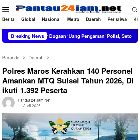
Loncat
Menu
ke
Mobile
konten
Berita
Global
Nasional
Metro
Daerah
Peristiwa
Kri
RT Bongkar Dugaan ‘Uang Pengaman’ Polisi, Setor Rp2,5 Juta tapi
Breaking News
Beranda
Daerah
Polres Maros Kerahkan 140 Personel
Amankan MTQ Sulsel Tahun 2026, Di
ikuti 1.392 Peserta
Pantau 24 Jam Net
11 April 2026