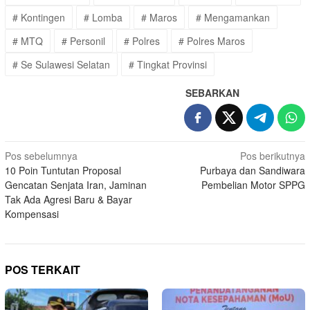
# Kontingen
# Lomba
# Maros
# Mengamankan
# MTQ
# Personil
# Polres
# Polres Maros
# Se Sulawesi Selatan
# Tingkat Provinsi
SEBARKAN
Navigasi
Pos sebelumnya
Pos berikutnya
10 Poin Tuntutan Proposal
Purbaya dan Sandiwara
pos
Gencatan Senjata Iran, Jaminan
Pembelian Motor SPPG
Tak Ada Agresi Baru & Bayar
Kompensasi
POS TERKAIT