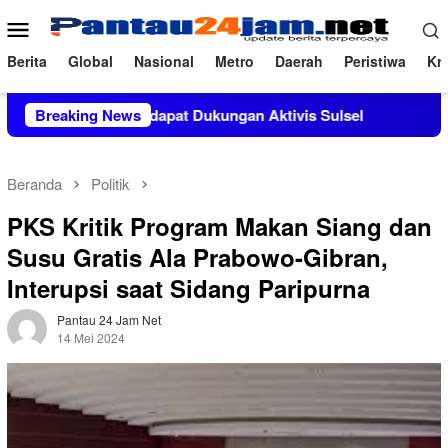
Loncat
Menu
ke
Mobile
konten
Berita
Global
Nasional
Metro
Daerah
Peristiwa
Kri
nda, M.Si Mendapat Dukungan Aktivis Sulsel
Breaking News
Kapolres Pol
Beranda
Politik
PKS Kritik Program Makan Siang dan
Susu Gratis Ala Prabowo-Gibran,
Interupsi saat Sidang Paripurna
Pantau 24 Jam Net
14 Mei 2024