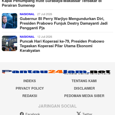
Kapal Penumpang Rute Surabaya-Makassar Terbakar di
Perairan Sumenep
27 Juli 2026
NASIONAL
Gubernur BI Perry Warjiyo Mengundurkan Diri,
Presiden Prabowo Funjuk Destry Damayanti Jadi
Pengganti Pjs
12 Juli 2026
NASIONAL
Puncak Hari Koperasi ke-79, Presiden Prabowo
Tegaskan Koperasi Pilar Utama Ekonomi
Kerakyatan
INDEKS
TENTANG KAMI
PRIVACY POLICY
DISCLAIMER
REDAKSI
PEDOMAN MEDIA SIBER
JARINGAN SOCIAL
Facebook
Twitter