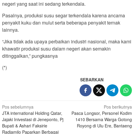
negeri yang saat ini sedang terkendala.
Pasalnya, produksi susu segar terkendala karena ancama
penyakit kuku dan mulut serta beberapa penyakit ternak
lainnya.
“Jika tidak ada upaya perbaikan industri nasional, maka kami
khawatir produksi susu dalam negeri akan semakin
ditinggalkan,” pungkasnya
(*)
SEBARKAN
Navigasi
Pos sebelumnya
Pos berikutnya
JTA international Holding Qatar,
Pasca Longsor, Personel Kodim
pos
Jajaki Inivestasi di Jeneponto, Pj
1410 Bersama Warga Gotong
Bupati & Ashari Faksirie
Royong di Ulu Ere, Bantaeng
Radjamilo Paparkan Berbagai