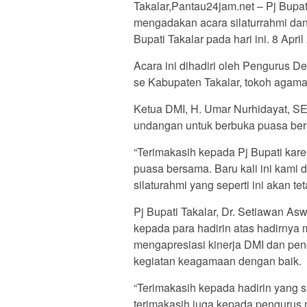
Takalar,Pantau24jam.net – Pj Bupat
mengadakan acara silaturrahmi da
Bupati Takalar pada hari ini. 8 Apri
Acara ini dihadiri oleh Pengurus D
se Kabupaten Takalar, tokoh agama
Ketua DMI, H. Umar Nurhidayat, SE
undangan untuk berbuka puasa be
“Terimakasih kepada Pj Bupati kar
puasa bersama. Baru kali ini kami
silaturahmi yang seperti ini akan tet
Pj Bupati Takalar, Dr. Setiawan As
kepada para hadirin atas hadirnya
mengapresiasi kinerja DMI dan pe
kegiatan keagamaan dengan baik.
“Terimakasih kepada hadirin yang s
terimakasih juga kepada pengurus