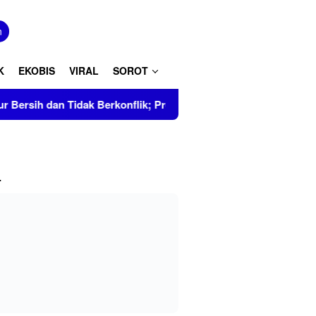
tutup
n
K
EKOBIS
VIRAL
SOROT
dan Tidak Berkonflik; Prof. Dr. Hj. Andi Aslinda, M.Si Mendapa
L