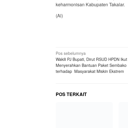
keharmonisan Kabupaten Takalar.
(Al)
Navigasi
Pos sebelumnya
Wakili PJ Bupati, Dirut RSUD HPDN Ikut
pos
Menyerahkan Bantuan Paket Sembako
terhadap Masyarakat Miskin Ekstrem
POS TERKAIT