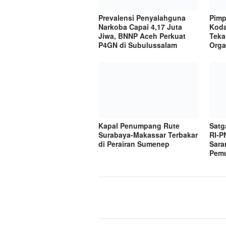
Prevalensi Penyalahguna
Pimp
Narkoba Capai 4,17 Juta
Koda
Jiwa, BNNP Aceh Perkuat
Teka
P4GN di Subulussalam
Orga
Kapal Penumpang Rute
Satg
Surabaya-Makassar Terbakar
RI-P
di Perairan Sumenep
Sara
Pem