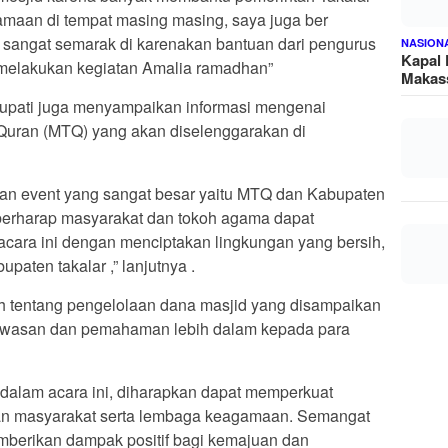
maan di tempat masing masing, saya juga ber
i sangat semarak di karenakan bantuan dari pengurus
NASION
Kapal
 melakukan kegiatan Amalia ramadhan”
Makass
 Bupati juga menyampaikan informasi mengenai
Quran (MTQ) yang akan diselenggarakan di
n event yang sangat besar yaitu MTQ dan Kabupaten
berharap masyarakat dan tokoh agama dapat
acara ini dengan menciptakan lingkungan yang bersih,
paten takalar ,” lanjutnya .
mah tentang pengelolaan dana masjid yang disampaikan
awasan dan pemahaman lebih dalam kepada para
dalam acara ini, diharapkan dapat memperkuat
an masyarakat serta lembaga keagamaan. Semangat
emberikan dampak positif bagi kemajuan dan