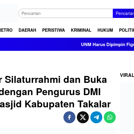
Pencaria
METRO
DAERAH
PERISTIWA
KRIMINAL
HUKUM
POLITI
UNM Harus Dipimpin Figur Bersih 
VIRA
r Silaturrahmi dan Buka
dengan Pengurus DMI
sjid Kabupaten Takalar