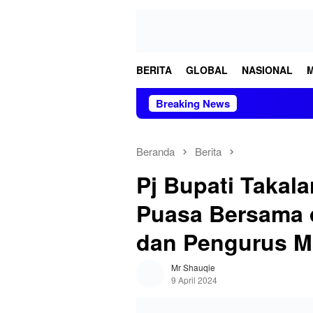
Loncat
tutup
ke
konten
BERITA
GLOBAL
NASIONAL
Breaking News
Beranda
Berita
Pj Bupati Takala
Puasa Bersama 
dan Pengurus Ma
Mr Shauqie
9 April 2024