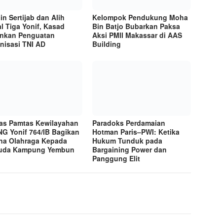
in Sertijab dan Alih
Kelompok Pendukung Moha
l Tiga Yonif, Kasad
Bin Batjo Bubarkan Paksa
nkan Penguatan
Aksi PMII Makassar di AAS
nisasi TNI AD
Building
as Pamtas Kewilayahan
Paradoks Perdamaian
NG Yonif 764/IB Bagikan
Hotman Paris–PWI: Ketika
na Olahraga Kepada
Hukum Tunduk pada
uda Kampung Yembun
Bargaining Power dan
Panggung Elit