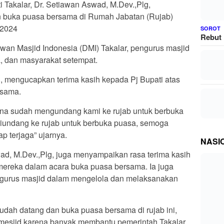
i Takalar, Dr. Setiawan Aswad, M.Dev.,Plg,
n buka puasa bersama di Rumah Jabatan (Rujab)
l 2024
SOROT
Rebut 
ewan Masjid Indonesia (DMI) Takalar, pengurus masjid
, dan masyarakat setempat.
, mengucapkan terima kasih kepada Pj Bupati atas
rsama.
ena sudah mengundang kami ke rujab untuk berbuka
 diundang ke rujab untuk berbuka puasa, semoga
ap terjaga” ujarnya.
NASI
wad, M.Dev.,Plg, juga menyampaikan rasa terima kasih
 mereka dalam acara buka puasa bersama. Ia juga
ngurus masjid dalam mengelola dan melaksanakan
udah datang dan buka puasa bersama di rujab ini,
 mesjid karena banyak membantu pemerintah Takalar