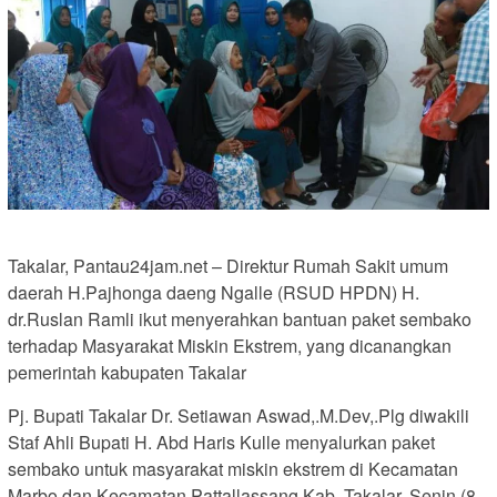
Takalar, Pantau24jam.net – Direktur Rumah Sakit umum
daerah H.Pajhonga daeng Ngalle (RSUD HPDN) H.
dr.Ruslan Ramli ikut menyerahkan bantuan paket sembako
terhadap Masyarakat Miskin Ekstrem, yang dicanangkan
pemerintah kabupaten Takalar
Pj. Bupati Takalar Dr. Setiawan Aswad,.M.Dev,.Plg diwakili
Staf Ahli Bupati H. Abd Haris Kulle menyalurkan paket
sembako untuk masyarakat miskin ekstrem di Kecamatan
Marbo dan Kecamatan Pattallassang Kab. Takalar, Senin (8