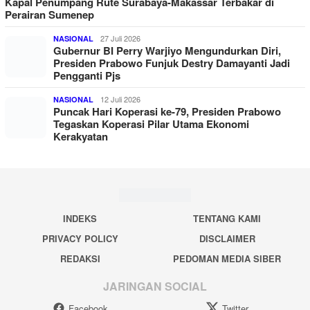
Kapal Penumpang Rute Surabaya-Makassar Terbakar di
Perairan Sumenep
27 Juli 2026
NASIONAL
Gubernur BI Perry Warjiyo Mengundurkan Diri,
Presiden Prabowo Funjuk Destry Damayanti Jadi
Pengganti Pjs
12 Juli 2026
NASIONAL
Puncak Hari Koperasi ke-79, Presiden Prabowo
Tegaskan Koperasi Pilar Utama Ekonomi
Kerakyatan
INDEKS
TENTANG KAMI
PRIVACY POLICY
DISCLAIMER
REDAKSI
PEDOMAN MEDIA SIBER
JARINGAN SOCIAL
Facebook
Twitter