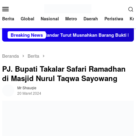
Loncat
Menu
ke
Mobile
konten
Berita
Global
Nasional
Metro
Daerah
Peristiwa
Kri
lres Polewali Mandar Turut Musnahkan Barang Bukti Perkara In
Breaking News
Beranda
Berita
PJ. Bupati Takalar Safari Ramadhan
di Masjid Nurul Taqwa Sayowang
Mr Shauqie
20 Maret 2024