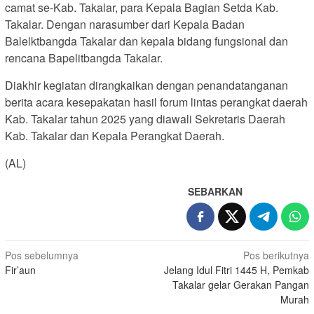
camat se-Kab. Takalar, para Kepala Bagian Setda Kab.
Takalar. Dengan narasumber dari Kepala Badan
Balelktbangda Takalar dan kepala bidang fungsional dan
rencana Bapelitbangda Takalar.
Diakhir kegiatan dirangkaikan dengan penandatanganan
berita acara kesepakatan hasil forum lintas perangkat daerah
Kab. Takalar tahun 2025 yang diawali Sekretaris Daerah
Kab. Takalar dan Kepala Perangkat Daerah.
(AL)
SEBARKAN
Navigasi
Pos sebelumnya
Pos berikutnya
Fir’aun
Jelang Idul Fitri 1445 H, Pemkab
pos
Takalar gelar Gerakan Pangan
Murah