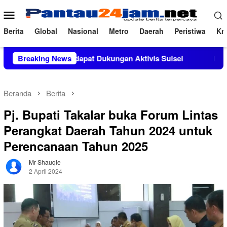
Loncat
Menu
ke
Mobile
konten
Berita
Global
Nasional
Metro
Daerah
Peristiwa
Kri
, M.Si Mendapat Dukungan Aktivis Sulsel
Breaking News
Kapolres Polew
Beranda
Berita
Pj. Bupati Takalar buka Forum Lintas
Perangkat Daerah Tahun 2024 untuk
Perencanaan Tahun 2025
Mr Shauqie
2 April 2024