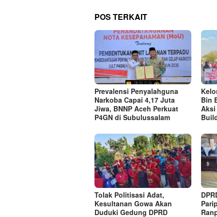
POS TERKAIT
Prevalensi Penyalahguna
Kel
Narkoba Capai 4,17 Juta
Bin 
Jiwa, BNNP Aceh Perkuat
Aksi
P4GN di Subulussalam
Buil
Tolak Politisasi Adat,
DPRD
Kesultanan Gowa Akan
Pari
Duduki Gedung DPRD
Ranp