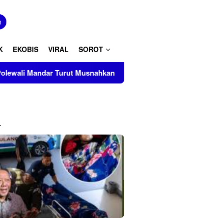
tutup
n
K
EKOBIS
VIRAL
SOROT
ut Musnahkan Barang Bukti Perkara Inkrah di Kantor Kejari Po
L