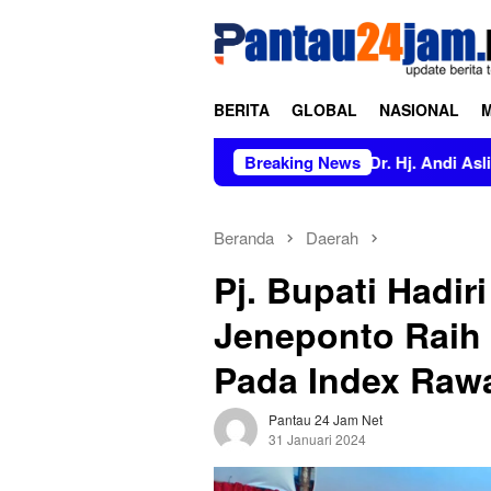
Loncat
tutup
ke
konten
BERITA
GLOBAL
NASIONAL
dan Tidak Berkonflik; Prof. Dr. Hj. Andi Aslinda, M.Si Mendapa
Breaking News
Beranda
Daerah
Pj. Bupati Hadir
Jeneponto Raih 
Pada Index Raw
Pantau 24 Jam Net
31 Januari 2024