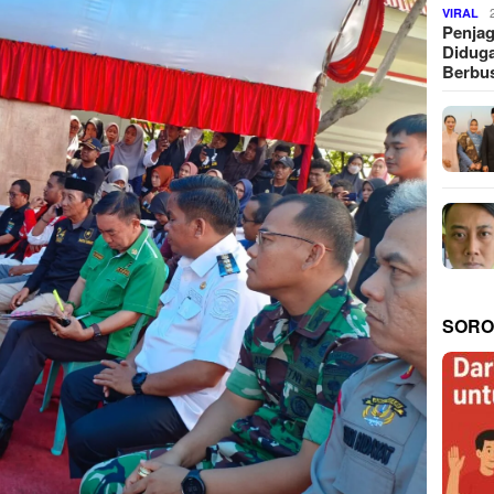
VIRAL
Penjag
Diduga
Berbus
SORO