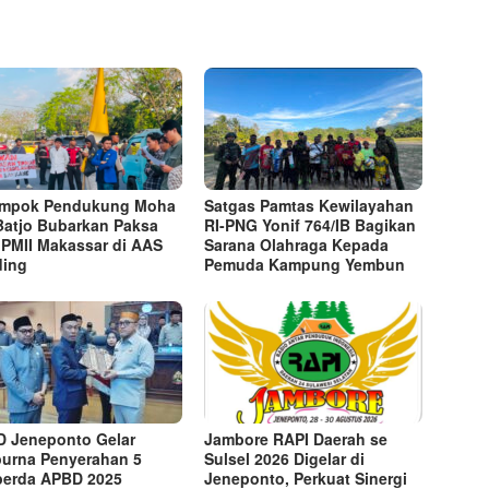
ompok Pendukung Moha
Satgas Pamtas Kewilayahan
Batjo Bubarkan Paksa
RI-PNG Yonif 764/IB Bagikan
 PMII Makassar di AAS
Sarana Olahraga Kepada
ding
Pemuda Kampung Yembun
 Jeneponto Gelar
Jambore RAPI Daerah se
purna Penyerahan 5
Sulsel 2026 Digelar di
erda APBD 2025
Jeneponto, Perkuat Sinergi