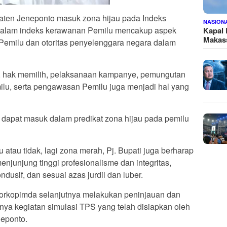
ten Jeneponto masuk zona hijau pada Indeks
NASION
dalam indeks kerawanan Pemilu mencakup aspek
Kapal
Makass
Pemilu dan otoritas penyelenggara negara dalam
u, hak memilih, pelaksanaan kampanye, pemungutan
milu, serta pengawasan Pemilu juga menjadi hal yang
o dapat masuk dalam predikat zona hijau pada pemilu
 atau tidak, lagi zona merah, Pj. Bupati juga berharap
njunjung tinggi profesionalisme dan integritas,
dusif, dan sesuai azas jurdil dan luber.
Forkopimda selanjutnya melakukan peninjauan dan
a kegiatan simulasi TPS yang telah disiapkan oleh
eponto.