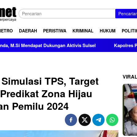
Pencaria
METRO
DAERAH
PERISTIWA
KRIMINAL
HUKUM
POLITI
t Dukungan Aktivis Sulsel
Kapolres Polewali Mandar Tur
VIRA
i Simulasi TPS, Target
Predikat Zona Hijau
an Pemilu 2024