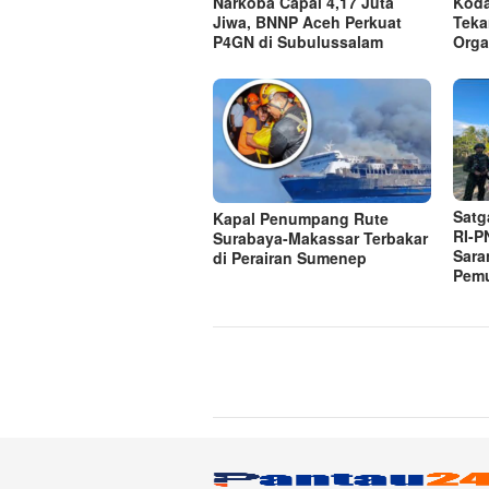
Narkoba Capai 4,17 Juta
Koda
Jiwa, BNNP Aceh Perkuat
Teka
P4GN di Subulussalam
Orga
Satg
Kapal Penumpang Rute
RI-P
Surabaya-Makassar Terbakar
Sara
di Perairan Sumenep
Pem