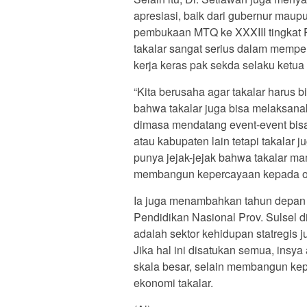
apresiasi, baik dari gubernur maup
pembukaan MTQ ke XXXIII tingkat Pr
takalar sangat serius dalam mempe
kerja keras pak sekda selaku ketu
“Kita berusaha agar takalar harus
bahwa takalar juga bisa melaksana
dimasa mendatang event-event bisa 
atau kabupaten lain tetapi takalar j
punya jejak-jejak bahwa takalar m
membangun kepercayaan kepada ora
Ia juga menambahkan tahun depan 
Pendidikan Nasional Prov. Sulsel d
adalah sektor kehidupan statregis
Jika hal ini disatukan semua, insy
skala besar, selain membangun kep
ekonomi takalar.