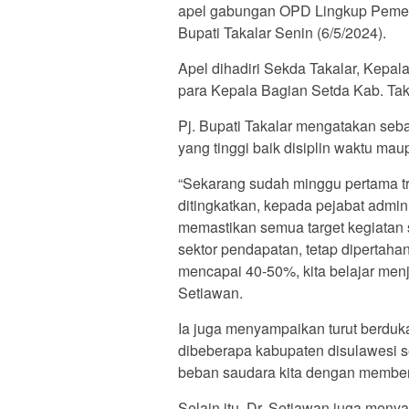
apel gabungan OPD Lingkup Pemeri
Bupati Takalar Senin (6/5/2024).
Apel dihadiri Sekda Takalar, Kepala
para Kepala Bagian Setda Kab. Takal
Pj. Bupati Takalar mengatakan sebag
yang tinggi baik disiplin waktu ma
“Sekarang sudah minggu pertama tri
ditingkatkan, kepada pejabat admi
memastikan semua target kegiatan 
sektor pendapatan, tetap dipertaha
mencapai 40-50%, kita belajar men
Setiawan.
Ia juga menyampaikan turut berduk
dibeberapa kabupaten disulawesi 
beban saudara kita dengan member
Selain itu, Dr. Setiawan juga men