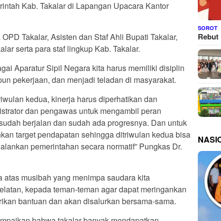
ntah Kab. Takalar di Lapangan Upacara Kantor
SOROT
Rebut 
 OPD Takalar, Asisten dan Staf Ahli Bupati Takalar,
ar serta para staf lingkup Kab. Takalar.
ai Aparatur Sipil Negara kita harus memiliki disiplin
upun pekerjaan, dan menjadi teladan di masyarakat.
wulan kedua, kinerja harus diperhatikan dan
nistrator dan pengawas untuk mengambil peran
sudah berjalan dan sudah ada progresnya. Dan untuk
nkan target pendapatan sehingga ditriwulan kedua bisa
NASI
jalankan pemerintahan secara normatif” Pungkas Dr.
a atas musibah yang menimpa saudara kita
selatan, kepada teman-teman agar dapat meringankan
ikan bantuan dan akan disalurkan bersama-sama.
yampaikan bahwa takalar banyak mendapatkan