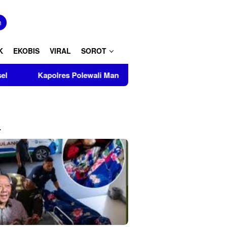
tutup
n
K
EKOBIS
VIRAL
SOROT
polres Polewali Mandar Turut Musnahkan Barang Bukti Perkara 
L