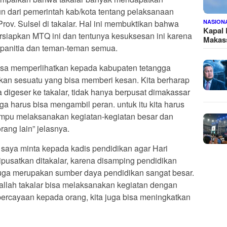
un dari pemerintah kab/kota tentang pelaksanaan
NASION
ov. Sulsel di takalar. Hal ini membuktikan bahwa
Kapal
rsiapkan MTQ ini dan tentunya kesuksesan ini karena
Makass
a panitia dan teman-teman semua.
 bisa memperlihatkan kepada kabupaten tetangga
kan sesuatu yang bisa memberi kesan. Kita berharap
digeser ke takalar, tidak hanya berpusat dimakassar
uga harus bisa mengambil peran. untuk itu kita harus
ampu melaksanakan kegiatan-kegiatan besar dan
ng lain” jelasnya.
saya minta kepada kadis pendidikan agar Hari
ipusatkan ditakalar, karena disamping pendidikan
 juga merupakan sumber daya pendidikan sangat besar.
a allah takalar bisa melaksanakan kegiatan dengan
ercayaan kepada orang, kita juga bisa meningkatkan