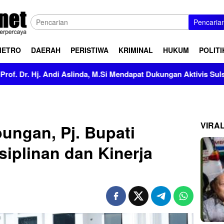
Pencaria
METRO
DAERAH
PERISTIWA
KRIMINAL
HUKUM
POLITI
 Andi Aslinda, M.Si Mendapat Dukungan Aktivis Sulsel
Ka
VIRA
ungan, Pj. Bupati
siplinan dan Kinerja