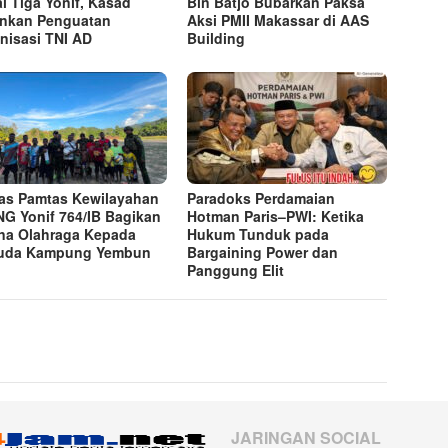
l Tiga Yonif, Kasad
Bin Batjo Bubarkan Paksa
nkan Penguatan
Aksi PMII Makassar di AAS
nisasi TNI AD
Building
as Pamtas Kewilayahan
Paradoks Perdamaian
NG Yonif 764/IB Bagikan
Hotman Paris–PWI: Ketika
na Olahraga Kepada
Hukum Tunduk pada
uda Kampung Yembun
Bargaining Power dan
Panggung Elit
JARINGAN SOCIAL