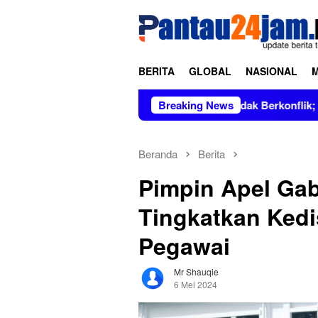
Loncat
tutup
ke
konten
BERITA
GLOBAL
NASIONAL
arus Dipimpin Figur Bersih dan Tidak Berkonflik; Prof. Dr. Hj.
Breaking News
Beranda
Berita
Pimpin Apel Gab
Tingkatkan Kedi
Pegawai
Mr Shauqie
6 Mei 2024