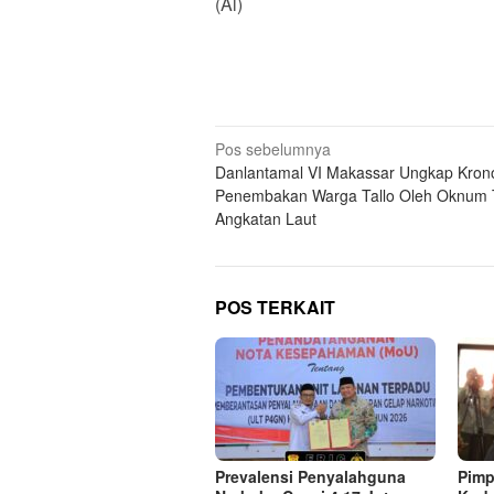
(Al)
Navigasi
Pos sebelumnya
Danlantamal VI Makassar Ungkap Krono
pos
Penembakan Warga Tallo Oleh Oknum 
Angkatan Laut
POS TERKAIT
Prevalensi Penyalahguna
Pimp