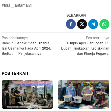
#tnial_lantamalvi
SEBARKAN
Navigasi
Pos sebelumnya
Pos berikutnya
Bank Ini Bangkrut dan Dicabut
Pimpin Apel Gabungan, Pj.
pos
Izin Usahanya Pada April 2024,
Bupati Tingkatkan Kedisiplinan
Berikut Ini Penjelasannya
dan Kinerja Pegawai
POS TERKAIT