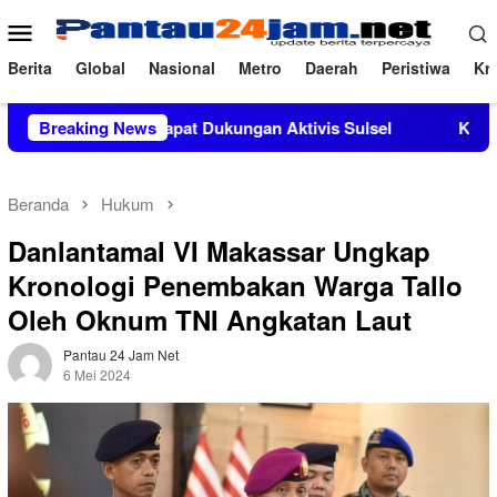
Loncat
Menu
ke
Mobile
konten
Berita
Global
Nasional
Metro
Daerah
Peristiwa
Kri
.Si Mendapat Dukungan Aktivis Sulsel
Breaking News
Kapolres Polewali
Beranda
Hukum
Danlantamal VI Makassar Ungkap
Kronologi Penembakan Warga Tallo
Oleh Oknum TNI Angkatan Laut
Pantau 24 Jam Net
6 Mei 2024