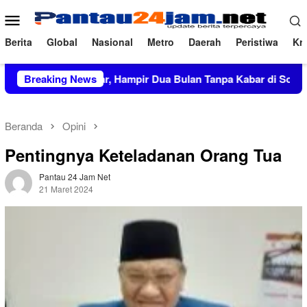
Loncat
Menu
ke
Mobile
konten
Berita
Global
Nasional
Metro
Daerah
Peristiwa
Kri
Rp27,5 Miliar, Hampir Dua Bulan Tanpa Kabar di Soppeng
Breaking News
Beranda
Opini
Pentingnya Keteladanan Orang Tua
Pantau 24 Jam Net
21 Maret 2024