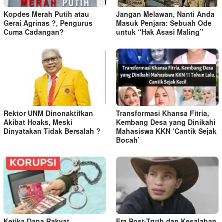
Kopdes Merah Putih atau
Jangan Melawan, Nanti Anda
Gerai Agrinas ?, Pengurus
Masuk Penjara: Sebuah Ode
Cuma Cadangan?
untuk “Hak Asasi Maling”
Rektor UNM Dinonaktifkan
Transformasi Khansa Fitria,
Akibat Hoaks, Meski
Kembang Desa yang Dinikahi
Dinyatakan Tidak Bersalah ?
Mahasiswa KKN ‘Cantik Sejak
Bocah’
Ketika Dana Rakyat
Era Post-Truth dan Kesalahan