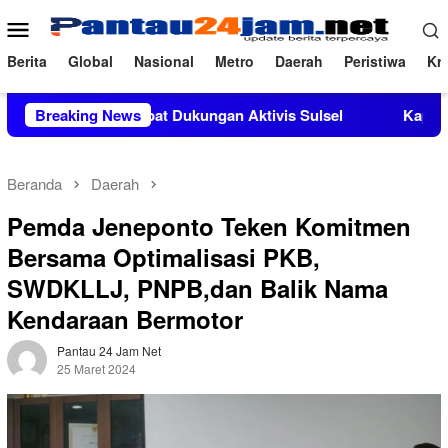
Loncat
Menu
ke
Mobile
konten
Berita
Global
Nasional
Metro
Daerah
Peristiwa
Kri
Si Mendapat Dukungan Aktivis Sulsel
Breaking News
Kapolres Polewali M
Beranda
Daerah
Pemda Jeneponto Teken Komitmen
Bersama Optimalisasi PKB,
SWDKLLJ, PNPB,dan Balik Nama
Kendaraan Bermotor
Pantau 24 Jam Net
25 Maret 2024