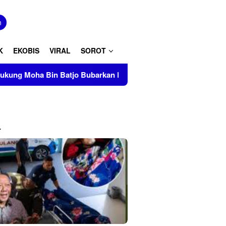
tutup
n
K
EKOBIS
VIRAL
SOROT
n Batjo Bubarkan Paksa Aksi PMII Makassar di AAS Building
L