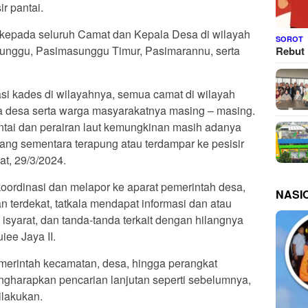
r pantai.
i kepada seluruh Camat dan Kepala Desa di wilayah
SOROT
unggu, Pasimasunggu Timur, Pasimarannu, serta
Rebut 
i kades di wilayahnya, semua camat di wilayah
a desa serta warga masyarakatnya masing – masing.
tai dan perairan laut kemungkinan masih adanya
 yang sementara terapung atau terdampar ke pesisir
’at, 29/3/2024.
oordinasi dan melapor ke aparat pemerintah desa,
NASI
an terdekat, tatkala mendapat informasi dan atau
syarat, dan tanda-tanda terkait dengan hilangnya
iee Jaya II.
merintah kecamatan, desa, hingga perangkat
gharapkan pencarian lanjutan seperti sebelumnya,
ilakukan.