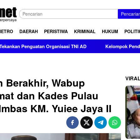
Pencaria
METRO
DAERAH
PERISTIWA
KRIMINAL
HUKUM
POLITI
enguatan Organisasi TNI AD
Kelompok Pendukung Moha Bi
VIRA
 Berakhir, Wabup
mat dan Kades Pulau
Imbas KM. Yuiee Jaya II