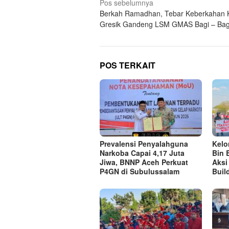
Navigasi
Pos sebelumnya
Berkah Ramadhan, Tebar Keberkahan 
pos
Gresik Gandeng LSM GMAS Bagi – Bagi 
POS TERKAIT
Prevalensi Penyalahguna
Kel
Narkoba Capai 4,17 Juta
Bin 
Jiwa, BNNP Aceh Perkuat
Aksi
P4GN di Subulussalam
Buil