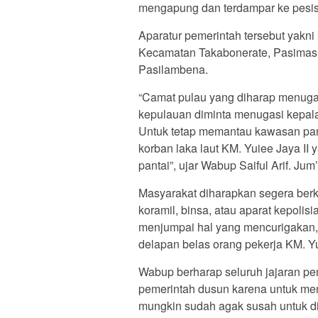
mengapung dan terdampar ke pesisi
Aparatur pemerintah tersebut yakn
Kecamatan Takabonerate, Pasimas
Pasilambena.
“Camat pulau yang diharap menugas
kepulauan diminta menugasi kepal
Untuk tetap memantau kawasan pan
korban laka laut KM. Yuiee Jaya II
pantai”, ujar Wabup Saiful Arif. Jum
Masyarakat diharapkan segera berk
koramil, binsa, atau aparat kepolisi
menjumpai hal yang mencurigakan, i
delapan belas orang pekerja KM. Yu
Wabup berharap seluruh jajaran pe
pemerintah dusun karena untuk men
mungkin sudah agak susah untuk d