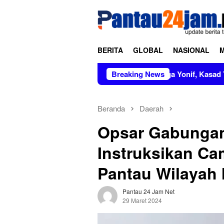
Loncat
tutup
ke
konten
BERITA
GLOBAL
NASIONAL
Pimpin Sertijab dan Alih Kodal Tiga Yonif, Kasad Tekankan P
Breaking News
Beranda
Daerah
Opsar Gabungan
Instruksikan Ca
Pantau Wilayah 
Pantau 24 Jam Net
29 Maret 2024