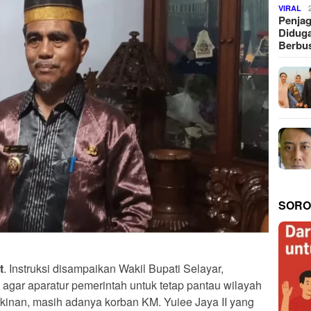
VIRAL
Penjag
Diduga
Berbus
SORO
t
. Instruksi disampaikan Wakil Bupati Selayar,
H agar aparatur pemerintah untuk tetap pantau wilayah
gkinan, masih adanya korban KM. Yuiee Jaya II yang