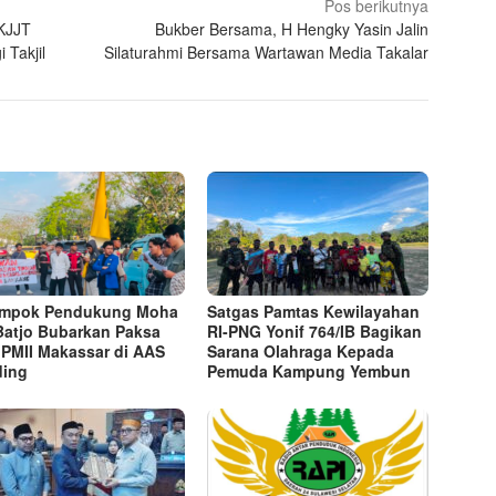
Pos berikutnya
KJJT
Bukber Bersama, H Hengky Yasin Jalin
Takjil
Silaturahmi Bersama Wartawan Media Takalar
ompok Pendukung Moha
Satgas Pamtas Kewilayahan
Batjo Bubarkan Paksa
RI-PNG Yonif 764/IB Bagikan
 PMII Makassar di AAS
Sarana Olahraga Kepada
ding
Pemuda Kampung Yembun