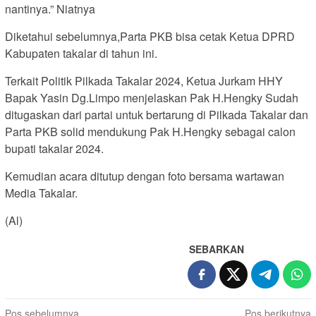
nantinya.” Niatnya
Diketahui sebelumnya,Parta PKB bisa cetak Ketua DPRD
Kabupaten takalar di tahun ini.
Terkait Politik Pilkada Takalar 2024, Ketua Jurkam HHY
Bapak Yasin Dg.Limpo menjelaskan Pak H.Hengky Sudah
ditugaskan dari partai untuk bertarung di Pilkada Takalar dan
Parta PKB solid mendukung Pak H.Hengky sebagai calon
bupati takalar 2024.
Kemudian acara ditutup dengan foto bersama wartawan
Media Takalar.
(Al)
SEBARKAN
Navigasi
Pos sebelumnya
Pos berikutnya