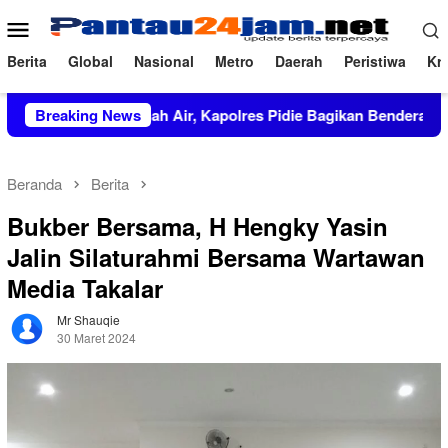
Loncat
Menu
ke
Mobile
konten
Berita
Global
Nasional
Metro
Daerah
Peristiwa
Kri
 Cinta Tanah Air, Kapolres Pidie Bagikan Bendera Merah Putih
Breaking News
Beranda
Berita
Bukber Bersama, H Hengky Yasin
Jalin Silaturahmi Bersama Wartawan
Media Takalar
Mr Shauqie
30 Maret 2024