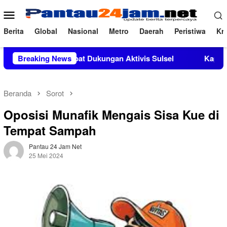
Loncat
Menu
ke
Mobile
konten
Berita
Global
Nasional
Metro
Daerah
Peristiwa
Kri
.Si Mendapat Dukungan Aktivis Sulsel
Breaking News
Kapolres Polewali
Beranda
Sorot
Oposisi Munafik Mengais Sisa Kue di
Tempat Sampah
Pantau 24 Jam Net
25 Mei 2024