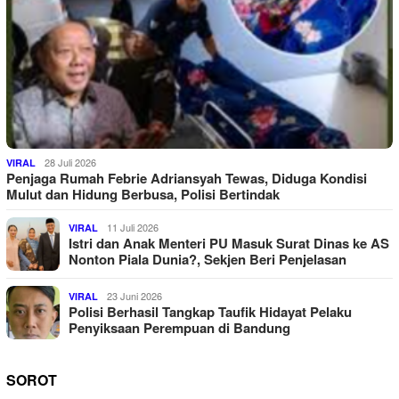
28 Juli 2026
VIRAL
Penjaga Rumah Febrie Adriansyah Tewas, Diduga Kondisi
Mulut dan Hidung Berbusa, Polisi Bertindak
11 Juli 2026
VIRAL
Istri dan Anak Menteri PU Masuk Surat Dinas ke AS
Nonton Piala Dunia?, Sekjen Beri Penjelasan
23 Juni 2026
VIRAL
Polisi Berhasil Tangkap Taufik Hidayat Pelaku
Penyiksaan Perempuan di Bandung
SOROT