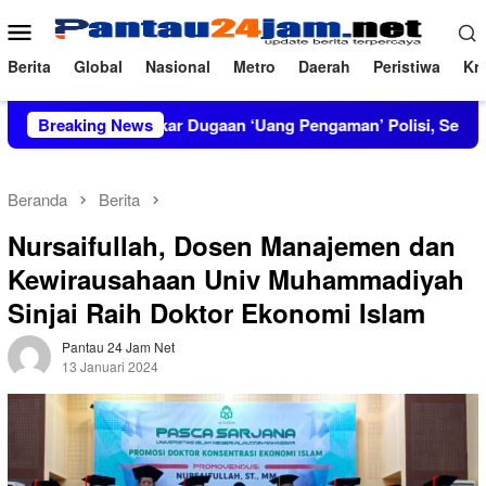
Loncat
Menu
ke
Mobile
konten
Berita
Global
Nasional
Metro
Daerah
Peristiwa
Kri
IRT Bongkar Dugaan ‘Uang Pengaman’ Polisi, Setor Rp2,5 Juta t
Breaking News
Beranda
Berita
Nursaifullah, Dosen Manajemen dan
Kewirausahaan Univ Muhammadiyah
Sinjai Raih Doktor Ekonomi Islam
Pantau 24 Jam Net
13 Januari 2024