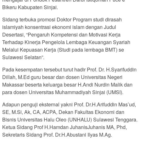
Bikeru Kabupaten Sinjai.
Sidang terbuka promosi Doktor Program studi dirasah
islamiyah konsentrasi ekonomi islam dengan Judul
Desertasi, “Pengaruh Kompetensi dan Motivasi Kerja
Terhadap Kinerja Pengelola Lembaga Keuangan Syariah
Melalui Kepuasan Kerja (Studi pada lembaga BMT) se
Sulawesi Selatan”.
Pada kesempatan tersebut turut hadir Prof. Dr. H.Syarifuddin
Dillah, M.Ed guru besar dan dosen Universitas Negeri
Makassar beserta keluarga besar H.Andi Nurdin Malik dan
para dosen Universitas Muhammadiyah Sinjai (UMSI).
Adapun penguji eksternal yakni Prof. Dr.H.Arifuddin Mas’ud,
SE, M.Si, Ak, CA, ACPA, Dekan Fakultas Ekonomi dan
Bisnis Universitas Halu Oleo (UNHALU) Sulawesi Tenggara.
Ketua Sidang Prof H.Hamdan JuhanisJuhanis MA, Phd,
Sekretaris Sidang Prof. Dr.H.Abustani Ilyas M.Ag.