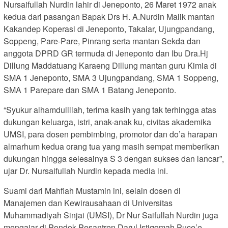
Nursaifullah Nurdin lahir di Jeneponto, 26 Maret 1972 anak
kedua dari pasangan Bapak Drs H. A.Nurdin Malik mantan
Kakandep Koperasi di Jeneponto, Takalar, Ujungpandang,
Soppeng, Pare-Pare, Pinrang serta mantan Sekda dan
anggota DPRD GR termuda di Jeneponto dan Ibu Dra.Hj
Dillung Maddatuang Karaeng Dillung mantan guru Kimia di
SMA 1 Jeneponto, SMA 3 Ujungpandang, SMA 1 Soppeng,
SMA 1 Parepare dan SMA 1 Batang Jeneponto.
“Syukur alhamdulillah, terima kasih yang tak terhingga atas
dukungan keluarga, istri, anak-anak ku, civitas akademika
UMSI, para dosen pembimbing, promotor dan do’a harapan
almarhum kedua orang tua yang masih sempat memberikan
dukungan hingga selesainya S 3 dengan sukses dan lancar”,
ujar Dr. Nursaifullah Nurdin kepada media ini.
Suami dari Mahfiah Mustamin ini, selain dosen di
Manajemen dan Kewirausahaan di Universitas
Muhammadiyah Sinjai (UMSI), Dr Nur Saifullah Nurdin juga
mengajar di Pondok Pesantren Darul Istiqomah Puce’e