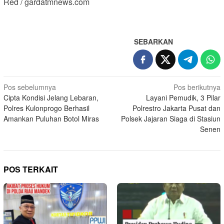
Red / gardatmnews.com
SEBARKAN
Navigasi
Pos sebelumnya
Pos berikutnya
Cipta Kondisi Jelang Lebaran,
Layani Pemudik, 3 Pilar
pos
Polres Kulonprogo Berhasil
Polrestro Jakarta Pusat dan
Amankan Puluhan Botol Miras
Polsek Jajaran Siaga di Stasiun
Senen
POS TERKAIT