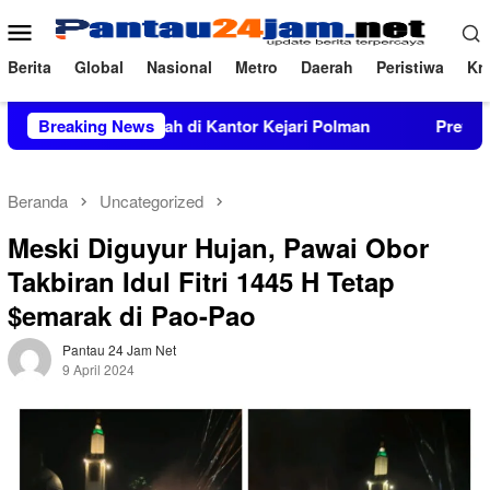
Loncat
Menu
ke
Mobile
konten
Berita
Global
Nasional
Metro
Daerah
Peristiwa
Kri
ara Inkrah di Kantor Kejari Polman
Breaking News
Prevalensi Penyala
Beranda
Uncategorized
Meski Diguyur Hujan, Pawai Obor
Takbiran Idul Fitri 1445 H Tetap
$emarak di Pao-Pao
Pantau 24 Jam Net
9 April 2024