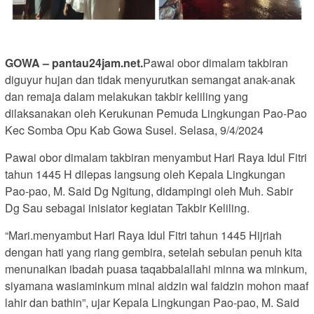
GOWA – pantau24jam.net.
Pawai obor dimalam takbiran
diguyur hujan dan tidak menyurutkan semangat anak-anak
dan remaja dalam melakukan takbir keliling yang
dilaksanakan oleh Kerukunan Pemuda Lingkungan Pao-Pao
Kec Somba Opu Kab Gowa Susel. Selasa, 9/4/2024
Pawai obor dimalam takbiran menyambut Hari Raya Idul Fitri
tahun 1445 H dilepas langsung oleh Kepala Lingkungan
Pao-pao, M. Said Dg Ngitung, didampingi oleh Muh. Sabir
Dg Sau sebagai inisiator kegiatan Takbir Keliling.
“Mari.menyambut Hari Raya Idul Fitri tahun 1445 Hijriah
dengan hati yang riang gembira, setelah sebulan penuh kita
menunaikan ibadah puasa taqabbalallahi minna wa minkum,
siyamana wasiaminkum minal aidzin wal faidzin mohon maaf
lahir dan bathin”, ujar Kepala Lingkungan Pao-pao, M. Said