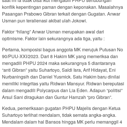
saat ini ia tidak bisa ikut mengadili PHPU sehubungan
konflik kepentingan paman dengan keponakan. Masalahnya
Pasangan Prabowo Gibran terkait dengan Gugatan. Anwar
Usman pun teralienasi akibat ulah Jokowi.
Faktor “hilang” Anwar Usman merupakan awal dari
optimisme. Faktor lain sekurangnya ada tiga, yaitu :
Pertama, komposisi bagus anggota MK merujuk Putusan No
90/PUU-XXI/2023. Dari 8 Hakim MK yang memeriksa dan
mengadili PHPU 2024 maka sekurangnya 5 diantaranya
“anti Gibran” yaitu Suhartoyo, Saldi Isra, Arif Hidayat, Eni
Nurbaningsih dan Daniel Yusmick. Satu Hakim baru dinilai
memiliki integritas yaitu Ridwan Mansyur. Ridwan bereputasi
dalam mengadili Polycarpus dan Lia Eden. Adapun “politisi”
Arsul Sani diragukan dan Guntur Hamzah “pro Gibran”.
Kedua, pemeriksaan gugatan PHPU Majelis dengan Ketua
Suhartoyo terlihat mendalam, tidak semata angka-angka.
Mendalam dalam hal Bansos hingga MK perlu memanggil 4