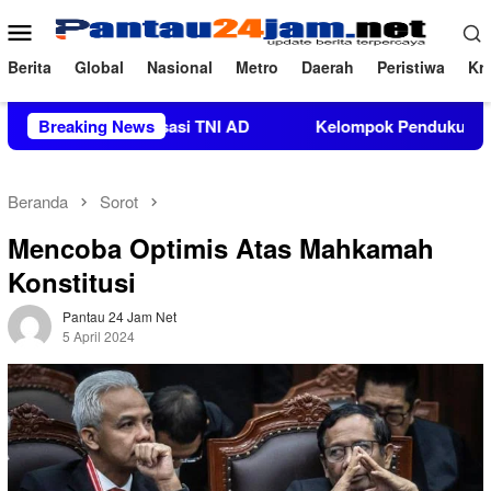
Loncat
Menu
ke
Mobile
konten
Berita
Global
Nasional
Metro
Daerah
Peristiwa
Kri
tan Organisasi TNI AD
Breaking News
Kelompok Pendukung Moha Bin Ba
Beranda
Sorot
Mencoba Optimis Atas Mahkamah
Konstitusi
Pantau 24 Jam Net
5 April 2024