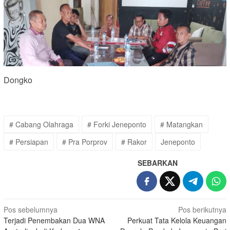
Dongko
# Cabang Olahraga
# Forki Jeneponto
# Matangkan
# Persiapan
# Pra Porprov
# Rakor
Jeneponto
SEBARKAN
Navigasi
Pos sebelumnya
Pos berikutnya
Terjadi Penembakan Dua WNA
Perkuat Tata Kelola Keuangan
pos