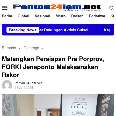
Loncat
Menu
ke
Mobile
konten
Berita
Global
Nasional
Metro
Daerah
Peristiwa
Kri
Si Mendapat Dukungan Aktivis Sulsel
Breaking News
Kapolres Polewali 
Beranda
Olahraga
Matangkan Persiapan Pra Porprov,
FORKI Jeneponto Melaksanakan
Rakor
Pantau 24 Jam Net
15 Juni 2025