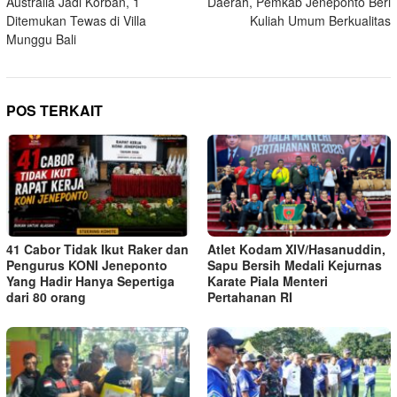
Australia Jadi Korban, 1
Daerah, Pemkab Jeneponto Beri
Ditemukan Tewas di Villa
Kuliah Umum Berkualitas
Munggu Bali
POS TERKAIT
41 Cabor Tidak Ikut Raker dan
Atlet Kodam XIV/Hasanuddin,
Pengurus KONI Jeneponto
Sapu Bersih Medali Kejurnas
Yang Hadir Hanya Sepertiga
Karate Piala Menteri
dari 80 orang
Pertahanan RI