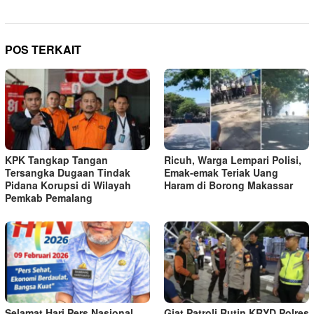
POS TERKAIT
KPK Tangkap Tangan
Ricuh, Warga Lempari Polisi,
Tersangka Dugaan Tindak
Emak-emak Teriak Uang
Pidana Korupsi di Wilayah
Haram di Borong Makassar
Pemkab Pemalang
Selamat Hari Pers Nasional
Giat Patroli Rutin KRYD Polres