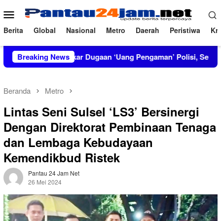
Loncat
Menu
ke
Mobile
konten
Berita
Global
Nasional
Metro
Daerah
Peristiwa
Kri
IRT Bongkar Dugaan ‘Uang Pengaman’ Polisi, Setor Rp2,5 Juta t
Breaking News
Beranda
Metro
Lintas Seni Sulsel ‘LS3’ Bersinergi
Dengan Direktorat Pembinaan Tenaga
dan Lembaga Kebudayaan
Kemendikbud Ristek
Pantau 24 Jam Net
26 Mei 2024