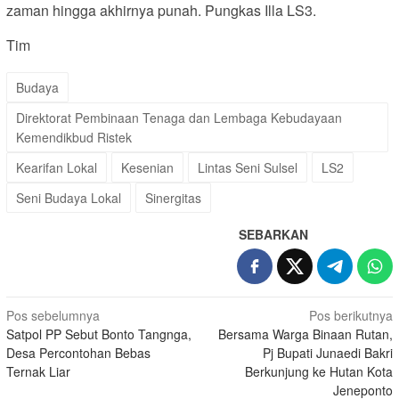
zaman hingga akhirnya punah. Pungkas Illa LS3.
Tim
Budaya
Direktorat Pembinaan Tenaga dan Lembaga Kebudayaan
Kemendikbud Ristek
Kearifan Lokal
Kesenian
Lintas Seni Sulsel
LS2
Seni Budaya Lokal
Sinergitas
SEBARKAN
Navigasi
Pos sebelumnya
Pos berikutnya
Satpol PP Sebut Bonto Tangnga,
Bersama Warga Binaan Rutan,
pos
Desa Percontohan Bebas
Pj Bupati Junaedi Bakri
Ternak Liar
Berkunjung ke Hutan Kota
Jeneponto