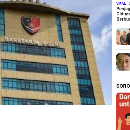
VIRAL
Penjag
Diduga
Berbus
SORO