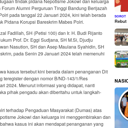
ugaan tindak pidana Nepotisme Jokowi dan keluarga
an Forum Alumni Perguruan Tinggi Bandung Berijazah
Polri pada tanggal 22 Januari 2024, kini telah berada
SOROT
Rebut 
k Pidana Korupsi Bareskrim Mabes Polri.
 Fadillah, SH (Petisi 100) dan Ir. H. Budi Rijanto
ukum Prof. Dr. Eggi Sudjana, SH M.Si, Djudju
Irwan Nasution, SH dan Asep Maulana Syahidin, SH
skrim, pada Senin 29 Januari 2024 telah memenuhi
wa kasus tersebut kini berada dalam penanganan Dit
ng teregister dengan nomor B/ND-143/1/Res
NASI
ri 2024. Menurut informasi yang didapat, nanti
aka pihak pengadu akan diberitahu untuk langkah-
lri terhadap Pengaduan Masyarakat (Dumas) atas
epotisme Jokowi dan keluarga ini menggembirakan dan
n bahwa kasus ini akan mendapat penanganan yang