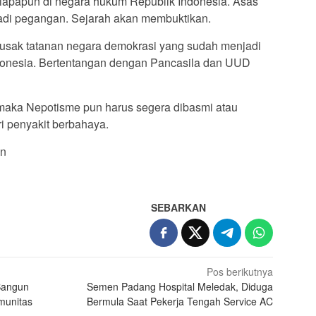
h siapapun di negara hukum Republik Indonesia. Asas
njadi pegangan. Sejarah akan membuktikan.
rusak tatanan negara demokrasi yang sudah menjadi
donesia. Bertentangan dengan Pancasila dan UUD
maka Nepotisme pun harus segera dibasmi atau
i penyakit berbahaya.
an
SEBARKAN
Pos berikutnya
Bangun
Semen Padang Hospital Meledak, Diduga
munitas
Bermula Saat Pekerja Tengah Service AC