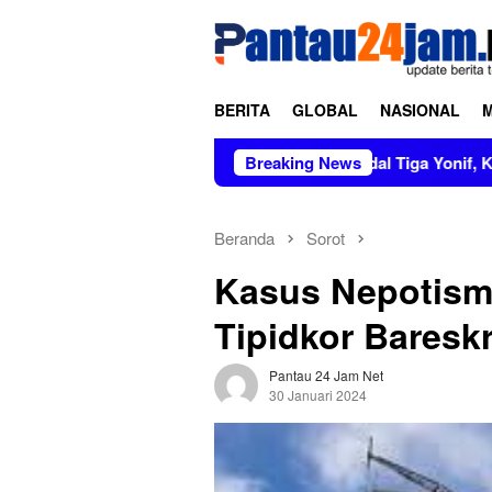
Loncat
tutup
ke
konten
BERITA
GLOBAL
NASIONAL
Pimpin Sertijab dan Alih Kodal Tiga Yonif, Kasad Tekankan 
Breaking News
Beranda
Sorot
Kasus Nepotism
Tipidkor Baresk
Pantau 24 Jam Net
30 Januari 2024