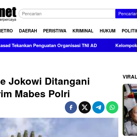
Pencaria
METRO
DAERAH
PERISTIWA
KRIMINAL
HUKUM
POLITI
Penguatan Organisasi TNI AD
Kelompok Pendukung Moha B
VIRA
e Jokowi Ditangani
rim Mabes Polri