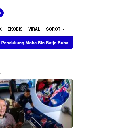
tutup
n
K
EKOBIS
VIRAL
SOROT
in Batjo Bubarkan Paksa Aksi PMII Makassar di AAS Building
L