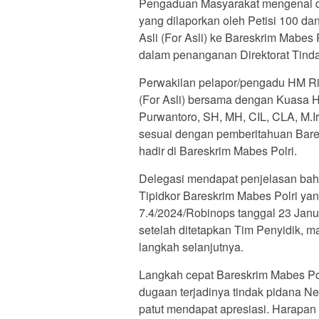
Pengaduan Masyarakat mengenai d
yang dilaporkan oleh Petisi 100 d
Asli (For Asli) ke Bareskrim Mabes 
dalam penanganan Direktorat Tinda
Perwakilan pelapor/pengadu HM Rizal
(For Asli) bersama dengan Kuasa H
Purwantoro, SH, MH, CIL, CLA, M.
sesuai dengan pemberitahuan Bare
hadir di Bareskrim Mabes Polri.
Delegasi mendapat penjelasan bah
Tipidkor Bareskrim Mabes Polri ya
7.4/2024/Robinops tanggal 23 Janua
setelah ditetapkan Tim Penyidik, m
langkah selanjutnya.
Langkah cepat Bareskrim Mabes Po
dugaan terjadinya tindak pidana N
patut mendapat apresiasi. Harapa