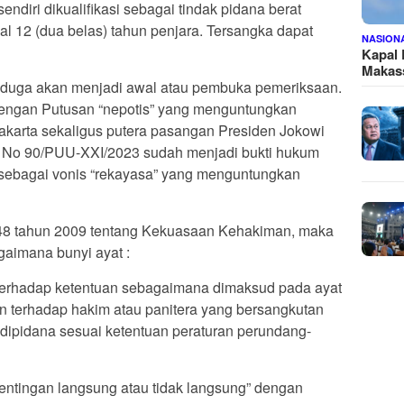
endiri dikualifikasi sebagai tindak pidana berat
12 (dua belas) tahun penjara. Tersangka dapat
NASION
Kapal
Makass
duga akan menjadi awal atau pembuka pemeriksaan.
t dengan Putusan “nepotis” yang menguntungkan
karta sekaligus putera pasangan Presiden Jokowi
K No 90/PUU-XXI/2023 sudah menjadi bukti hukum
 sebagai vonis “rekayasa” yang menguntungkan
 48 tahun 2009 tentang Kekuasaan Kehakiman, maka
aimana bunyi ayat :
n terhadap ketentuan sebagaimana dimaksud pada ayat
an terhadap hakim atau panitera yang bersangkutan
u dipidana sesuai ketentuan peraturan perundang-
entingan langsung atau tidak langsung” dengan