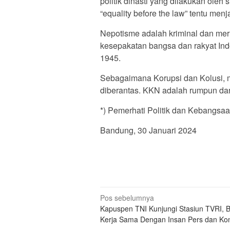
politik dinasti yang dilakukan ole
“equality before the law” tentu me
Nepotisme adalah kriminal dan me
kesepakatan bangsa dan rakyat In
1945.
Sebagaimana Korupsi dan Kolusi, 
diberantas. KKN adalah rumpun dar
*) Pemerhati Politik dan Kebangsa
Bandung, 30 Januari 2024
Navigasi
Pos sebelumnya
Kapuspen TNI Kunjungi Stasiun TVRI, 
pos
Kerja Sama Dengan Insan Pers dan Ko