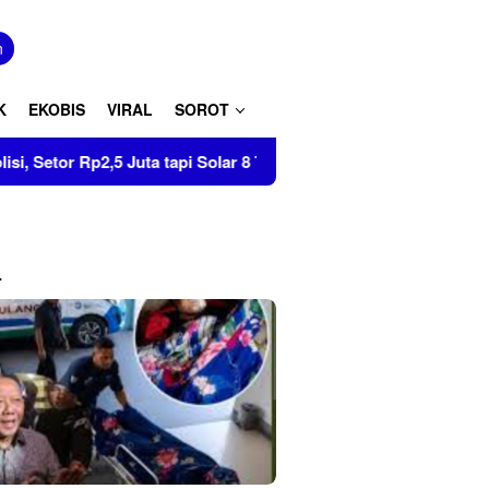
tutup
n
K
EKOBIS
VIRAL
SOROT
Juta tapi Solar 8 Ton Disita di Pinrang
Tumbuhkan Cint
L