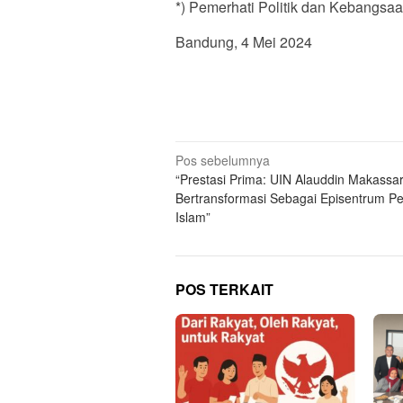
*) Pemerhati Politik dan Kebangsa
Bandung, 4 Mei 2024
Navigasi
Pos sebelumnya
“Prestasi Prima: UIN Alauddin Makassa
pos
Bertransformasi Sebagai Episentrum P
Islam”
POS TERKAIT