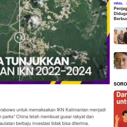
VIRAL
Penjag
Diduga
Berbus
SORO
 Prabowo untuk memaksakan IKN Kalimantan menjadi
n parks” China telah membuat gusar rakyat dan
latan berbaju investasi tidak bisa diterima.