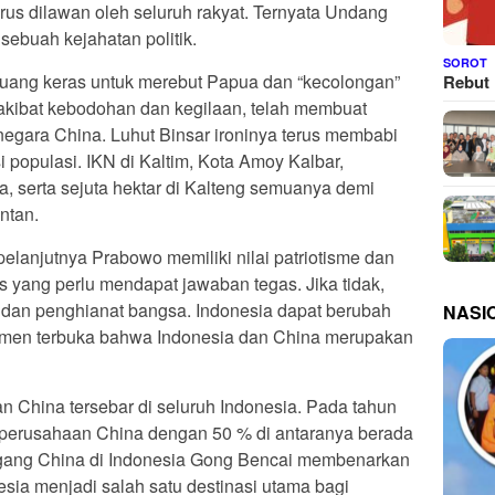
rus dilawan oleh seluruh rakyat. Ternyata Undang
ebuah kejahatan politik.
SOROT
juang keras untuk merebut Papua dan “kecolongan”
Rebut 
 akibat kebodohan dan kegilaan, telah membuat
gara China. Luhut Binsar ironinya terus membabi
 populasi. IKN di Kaltim, Kota Amoy Kalbar,
a, serta sejuta hektar di Kalteng semuanya demi
ntan.
elanjutnya Prabowo memiliki nilai patriotisme dan
us yang perlu mendapat jawaban tegas. Jika tidak,
 dan penghianat bangsa. Indonesia dapat berubah
NASI
itmen terbuka bahwa Indonesia dan China merupakan
n China tersebar di seluruh Indonesia. Pada tahun
 perusahaan China dengan 50 % di antaranya berada
agang China di Indonesia Gong Bencai membenarkan
esia menjadi salah satu destinasi utama bagi