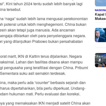
i”. Kini tahun 2024 tentu sudah lebih banyak lagi
na tersebut.
NASION
Kapal
a “naga” sudah lebih lama mengusai perekonomian
Makass
h potensi untuk lebih menghegemoni. China bukan
sin akan tetapi juga manusia. Ada ancaman
sengaja dibiarkan oleh para penyelenggara negara.
wi yang dilanjutkan Prabowo bukan persahabatan
at marit, IKN di Kaltim terus dijalankan. Negara
maksimal. Lahan dan fasilitas disana akan mampu
agi pengusaha yang terafiliasi dengan China. Pribumi
 Sementara suku asli semakin terdesak.
China, maka perlu ada “counter” berbasis sejarah dan
harus dipertahankan, bila perlu diperkuat. Undang-
odam hukuman mati. Perlu evaluasi dan koreksi.
ya yang memaksakan IKN menjadi satelit China akan