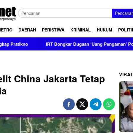
Pencaria
METRO
DAERAH
PERISTIWA
KRIMINAL
HUKUM
POLITI
IRT Bongkar Dugaan ‘Uang Pengaman’ Polisi, Setor Rp2,5 
VIRA
lit China Jakarta Tetap
ia