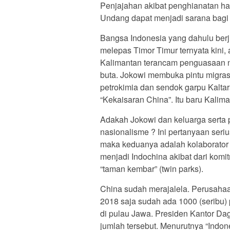
Penjajahan akibat penghianatan ha
Undang dapat menjadi sarana bagi s
Bangsa Indonesia yang dahulu ber
melepas Timor Timur ternyata kini,
Kalimantan terancam penguasaan ne
buta. Jokowi membuka pintu migrasi
petrokimia dan sendok garpu Kaltar
“Kekaisaran China”. Itu baru Kalima
Adakah Jokowi dan keluarga serta p
nasionalisme ? Ini pertanyaan seri
maka keduanya adalah kolaborator
menjadi Indochina akibat dari kom
“taman kembar” (twin parks).
China sudah merajalela. Perusahaa
2018 saja sudah ada 1000 (seribu)
di pulau Jawa. Presiden Kantor D
jumlah tersebut. Menurutnya “Indon