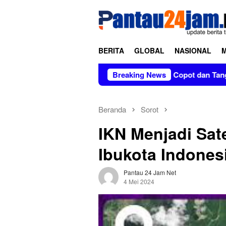
Loncat
tutup
ke
konten
BERITA
GLOBAL
NASIONAL
an Tanpa Kabar di Soppeng
Breaking News
Copot dan Tangkap Pratikno
Beranda
Sorot
IKN Menjadi Sate
Ibukota Indones
Pantau 24 Jam Net
4 Mei 2024