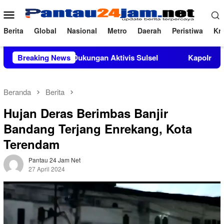
Loncat
Menu
ke
Mobile
konten
Berita
Global
Nasional
Metro
Daerah
Peristiwa
Kri
apat Dukungan Aktivis Sulsel
Breaking News
Kapolres Polewali Mandar T
Beranda
Berita
Hujan Deras Berimbas Banjir
Bandang Terjang Enrekang, Kota
Terendam
Pantau 24 Jam Net
27 April 2024