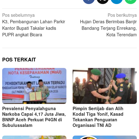
Navigasi
Pos sebelumnya
Pos berikutnya
K3, Pembangunan Lahan Parkir
Hujan Deras Berimbas Banjir
pos
Kantor Bupati Takalar kadis
Bandang Terjang Enrekang,
PUPR angkat Bicara
Kota Terendam
POS TERKAIT
Prevalensi Penyalahguna
Pimpin Sertijab dan Alih
Narkoba Capai 4,17 Juta Jiwa,
Kodal Tiga Yonif, Kasad
BNNP Aceh Perkuat P4GN di
Tekankan Penguatan
Subulussalam
Organisasi TNI AD