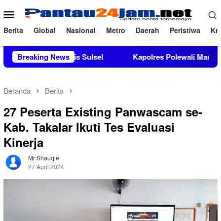
Loncat
Menu
ke
Mobile
konten
Berita
Global
Nasional
Metro
Daerah
Peristiwa
Kri
ngan Aktivis Sulsel
Breaking News
Kapolres Polewali Mandar Turut Mus
Beranda
Berita
27 Peserta Existing Panwascam se-
Kab. Takalar Ikuti Tes Evaluasi
Kinerja
Mr Shauqie
27 April 2024