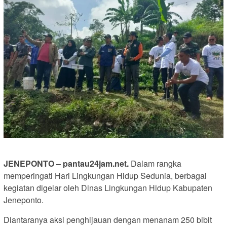
JENEPONTO – pantau24jam.net.
Dalam rangka
memperingati Hari Lingkungan Hidup Sedunia, berbagai
kegiatan digelar oleh Dinas Lingkungan Hidup Kabupaten
Jeneponto.
Diantaranya aksi penghijauan dengan menanam 250 bibit