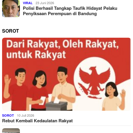
23 Juni 2026
VIRAL
Polisi Berhasil Tangkap Taufik Hidayat Pelaku
Penyiksaan Perempuan di Bandung
SOROT
10 Juli 2026
SOROT
Rebut Kembali Kedaulatan Rakyat