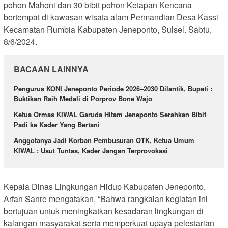
pohon Mahoni dan 30 bibit pohon Ketapan Kencana
bertempat di kawasan wisata alam Permandian Desa Kassi
Kecamatan Rumbia Kabupaten Jeneponto, Sulsel. Sabtu,
8/6/2024.
BACAAN LAINNYA
Pengurus KONI Jeneponto Periode 2026–2030 Dilantik, Bupati :
Buktikan Raih Medali di Porprov Bone Wajo
Ketua Ormas KIWAL Garuda Hitam Jeneponto Serahkan Bibit
Padi ke Kader Yang Bertani
Anggotanya Jadi Korban Pembusuran OTK, Ketua Umum
KIWAL : Usut Tuntas, Kader Jangan Terprovokasi
Kepala Dinas Lingkungan Hidup Kabupaten Jeneponto,
Arfan Sanre mengatakan, “Bahwa rangkaian kegiatan ini
bertujuan untuk meningkatkan kesadaran lingkungan di
kalangan masyarakat serta memperkuat upaya pelestarian