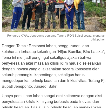
Pengurus KIWAL Jeneponto bersama Taruna IPDN Sulsel sesaat menanam
bibit pohon.
Dengan Tema : Restorasi lahan, penggurunan, dan
ketahanan terhadap kekeringan “Hijau Bumiku, Biru Lautku”,
Tema ini menjadi pengingat sekaligus ajakan bahwa
penyelesaian akar masalah krisis iklim harus diselesaikan
dengan inovasi yang dilaksanakan secara konsisten oleh
seluruh pemangku kepentingan, sekaligus harus
mengedepankan prinsip keadilan dan inklusivitas. Terang Pj.
Bupati Jeneponto, Junaedi Bakri.
Upaya pemulihan lahan sangat erat kaitannya dengan aksi
penyelesaian krisis iklim yang berbasis pada inovasi dan
prinsip keadilan. Di sisi lain, prinsip keadilan menekankan