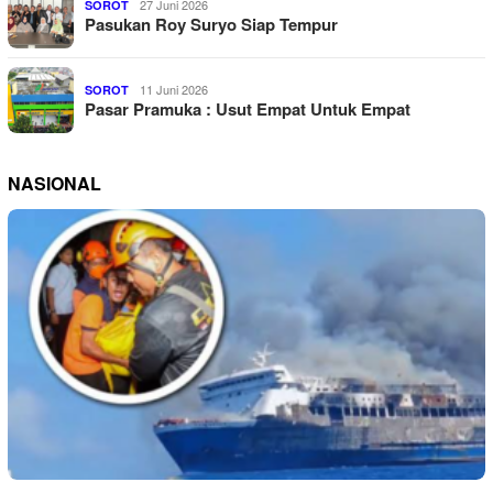
27 Juni 2026
SOROT
Pasukan Roy Suryo Siap Tempur
11 Juni 2026
SOROT
Pasar Pramuka : Usut Empat Untuk Empat
NASIONAL