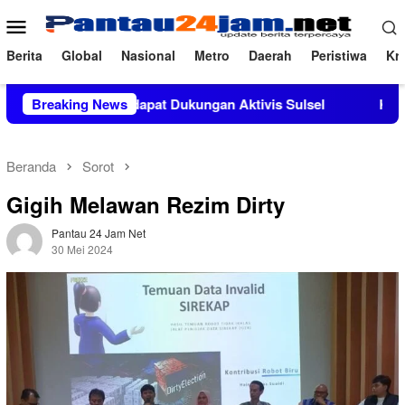
Loncat
Menu
ke
Mobile
konten
Berita
Global
Nasional
Metro
Daerah
Peristiwa
Kri
 M.Si Mendapat Dukungan Aktivis Sulsel
Breaking News
Kapolres Polewa
Beranda
Sorot
Gigih Melawan Rezim Dirty
Pantau 24 Jam Net
30 Mei 2024