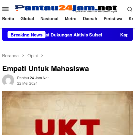
Loncat
Menu
ke
Mobile
konten
Berita
Global
Nasional
Metro
Daerah
Peristiwa
Kri
Si Mendapat Dukungan Aktivis Sulsel
Breaking News
Kapolres Polewali 
Beranda
Opini
Empati Untuk Mahasiswa
Pantau 24 Jam Net
22 Mei 2024