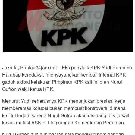
Jakarta, Pantau24jam.net – Eks penyidik KPK Yudi Purnomo
Harahap keredaksi, “menyayangkan kembali internal KPK
gaduh akibat kelakuan Pimpinan KPK kali ini oleh Nurul
Gufron wakil ketua KPK.
Menurut Yudi seharusnya KPK menunjukan prestasi kerja
memberantas korupsi bukan membuat kontroversi dimana
kali ini terjadi karena Nurul Gufron akan disidang etik terkait
kasus mutasi ASN di Lingkungan Kementerian Pertanian.
Nurul Gufron alih alih pasrah saja mengikuti persidangan