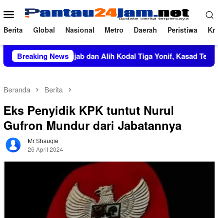
Loncat
Menu
ke
Mobile
konten
Berita
Global
Nasional
Metro
Daerah
Peristiwa
Kri
Pimpin Sertijab dan Alih Kodal Tiga Yonif, Kasad Tekankan Pen
Breaking News
Beranda
Berita
Eks Penyidik KPK tuntut Nurul
Gufron Mundur dari Jabatannya
Mr Shauqie
26 April 2024