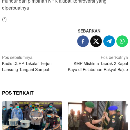
mundur dari pimpinan KPK akibat kontroversi yang
diperbuatnya
(*)
SEBARKAN
Navigasi
Pos sebelumnya
Pos berikutnya
Kadis DLHP Takalar Terjun
KMP Mishima Tabrak 2 Kapal
pos
Lansung Tangani Sampah
Kayu di Pelabuhan Rakyat Bajoe
POS TERKAIT