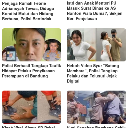
Istri dan Anak Menteri PU
Penjaga Rumah Febrie
Masuk Surat Dinas ke AS
Adriansyah Tewas, Diduga
Nonton Piala Dunia?, Sekjen
Kondisi Mulut dan Hidung
Beri Penjelasan
Berbusa, Polisi Bertindak
Polisi Berhasil Tangkap Taufik
Heboh Video Syur “Batang
Hidayat Pelaku Penyiksaan
Membara”, Polisi Tangkap
Perempuan di Bandung
Pelaku dan Telusuri Jejak
Digital
Kisah Viral, Siswa SD Pakai
Viral Kapolres Bombana Cekik