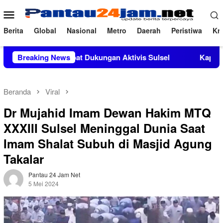
Loncat
Menu
ke
Mobile
konten
Berita
Global
Nasional
Metro
Daerah
Peristiwa
Kri
ndapat Dukungan Aktivis Sulsel
Breaking News
Kapolres Polewali Manda
Beranda
Viral
Dr Mujahid Imam Dewan Hakim MTQ
XXXIII Sulsel Meninggal Dunia Saat
Imam Shalat Subuh di Masjid Agung
Takalar
Pantau 24 Jam Net
5 Mei 2024