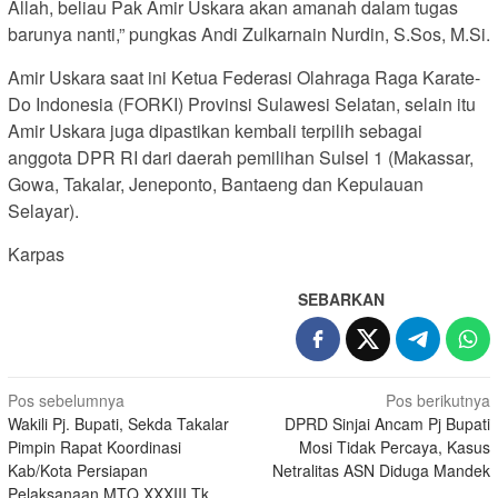
Allah, beliau Pak Amir Uskara akan amanah dalam tugas
barunya nanti,” pungkas Andi Zulkarnain Nurdin, S.Sos, M.Si.
Amir Uskara saat ini Ketua Federasi Olahraga Raga Karate-
Do Indonesia (FORKI) Provinsi Sulawesi Selatan, selain itu
Amir Uskara juga dipastikan kembali terpilih sebagai
anggota DPR RI dari daerah pemilihan Sulsel 1 (Makassar,
Gowa, Takalar, Jeneponto, Bantaeng dan Kepulauan
Selayar).
Karpas
SEBARKAN
Navigasi
Pos sebelumnya
Pos berikutnya
Wakili Pj. Bupati, Sekda Takalar
DPRD Sinjai Ancam Pj Bupati
pos
Pimpin Rapat Koordinasi
Mosi Tidak Percaya, Kasus
Kab/Kota Persiapan
Netralitas ASN Diduga Mandek
Pelaksanaan MTQ XXXIII Tk.