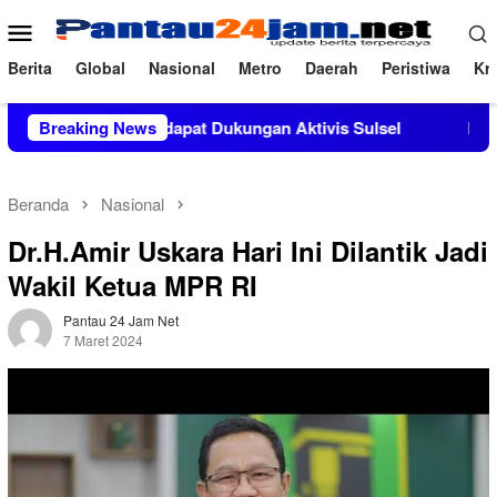
Loncat
Menu
ke
Mobile
konten
Berita
Global
Nasional
Metro
Daerah
Peristiwa
Kri
a, M.Si Mendapat Dukungan Aktivis Sulsel
Breaking News
Kapolres Polew
Beranda
Nasional
Dr.H.Amir Uskara Hari Ini Dilantik Jadi
Wakil Ketua MPR RI
Pantau 24 Jam Net
7 Maret 2024