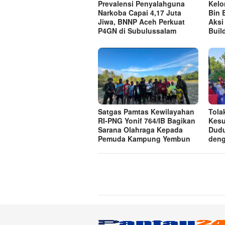
Prevalensi Penyalahguna
Kel
Narkoba Capai 4,17 Juta
Bin 
Jiwa, BNNP Aceh Perkuat
Aksi
P4GN di Subulussalam
Buil
Satgas Pamtas Kewilayahan
Tolak
RI-PNG Yonif 764/IB Bagikan
Kesu
Sarana Olahraga Kepada
Dud
Pemuda Kampung Yembun
deng