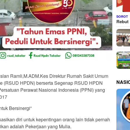
SOROT
Rebut 
Ruslan Ramli,M.ADM.Kes Direktur Rumah Sakit Umum
NASI
lle (RSUD HPDN) berserta Segenap RSUD HPDN
rsatuan Perawat Nasional Indonesia (PPNI) yang
2017
tuk Bersinergi”
sikan diri untuk kepentingan orang lain tidak pernah
kan adalah Pekerjaan yang Mulia.