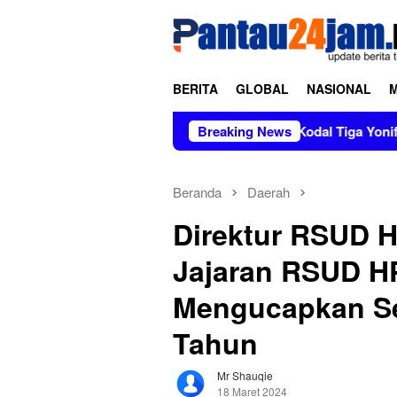
Loncat
tutup
ke
konten
BERITA
GLOBAL
NASIONAL
m
Pimpin Sertijab dan Alih Kodal Tiga Yonif, Kasad Tek
Breaking News
Beranda
Daerah
Direktur RSUD 
Jajaran RSUD H
Mengucapkan Se
Tahun
Mr Shauqie
18 Maret 2024