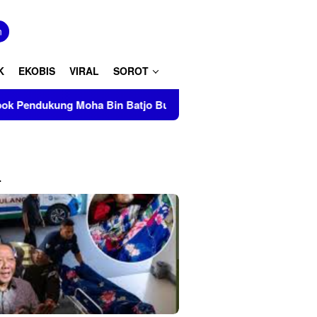
tutup
n
K
EKOBIS
VIRAL
SOROT
Moha Bin Batjo Bubarkan Paksa Aksi PMII Makassar di AAS Bu
L