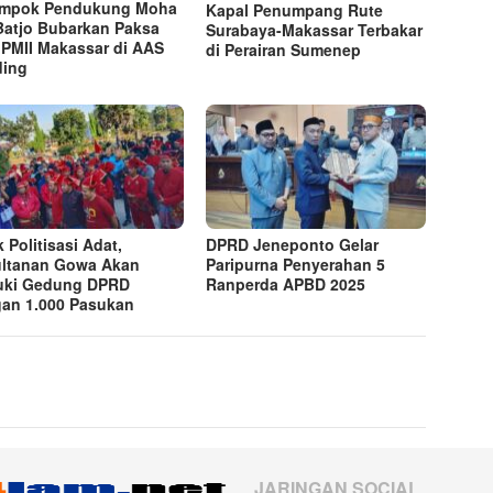
ompok Pendukung Moha
Kapal Penumpang Rute
Batjo Bubarkan Paksa
Surabaya-Makassar Terbakar
 PMII Makassar di AAS
di Perairan Sumenep
ding
 Politisasi Adat,
DPRD Jeneponto Gelar
ltanan Gowa Akan
Paripurna Penyerahan 5
uki Gedung DPRD
Ranperda APBD 2025
an 1.000 Pasukan
JARINGAN SOCIAL