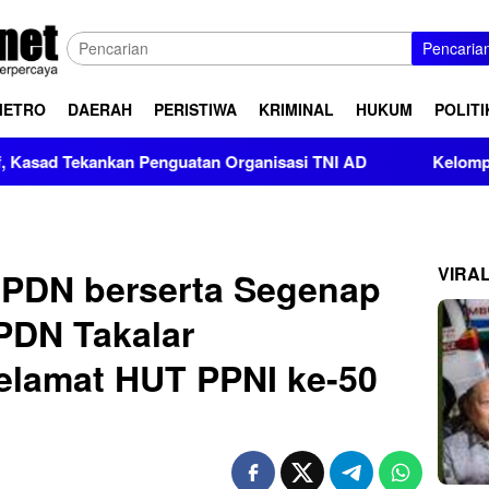
Pencaria
METRO
DAERAH
PERISTIWA
KRIMINAL
HUKUM
POLITI
ankan Penguatan Organisasi TNI AD
Kelompok Pendukung 
VIRA
HPDN berserta Segenap
PDN Takalar
lamat HUT PPNI ke-50