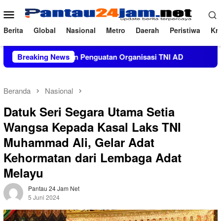
Loncat
Menu
ke
Mobile
konten
Berita
Global
Nasional
Metro
Daerah
Peristiwa
Kri
ad Tekankan Penguatan Organisasi TNI AD
Breaking News
Kelompok Pend
Beranda
Nasional
Datuk Seri Segara Utama Setia
Wangsa Kepada Kasal Laks TNI
Muhammad Ali, Gelar Adat
Kehormatan dari Lembaga Adat
Melayu
Pantau 24 Jam Net
5 Juni 2024