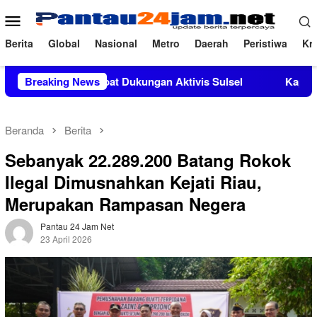
Loncat
Menu
ke
Mobile
konten
Berita
Global
Nasional
Metro
Daerah
Peristiwa
Kri
Si Mendapat Dukungan Aktivis Sulsel
Breaking News
Kapolres Polewali 
Beranda
Berita
Sebanyak 22.289.200 Batang Rokok
Ilegal Dimusnahkan Kejati Riau,
Merupakan Rampasan Negera
Pantau 24 Jam Net
23 April 2026