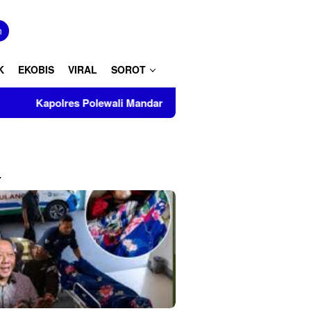
tutup
n
K
EKOBIS
VIRAL
SOROT
li Mandar Turut Musnahkan Barang Bukti Perkara Inkrah di Kan
L