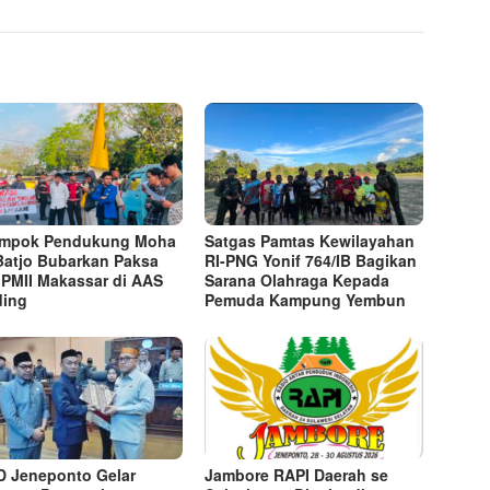
ompok Pendukung Moha
Satgas Pamtas Kewilayahan
Batjo Bubarkan Paksa
RI-PNG Yonif 764/IB Bagikan
 PMII Makassar di AAS
Sarana Olahraga Kepada
ding
Pemuda Kampung Yembun
 Jeneponto Gelar
Jambore RAPI Daerah se