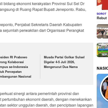
hli bidang ekonomi kerakyatan Provinsi Sul Sel Dr
langsung di Ruang Rapat Bupati Jeneponto. Rabu,
SOROT
Rebut 
neponto, Penjabat Sekretaris Daerah Kabupaten
ta sejumlah perwakilan dari Organisasi Perangkat
esiden RI Prabowo
Musda Partai Golkar Sulsel
rong Kolaborasi
Digelar 4-5 Juli 2026,
mpus se-Indonesia
Mengerucut Dua Nama
NASI
tuk Percepatan
mbangunan Nasional
perkuat sinergi antara pemerintah provinsi dan
t pertumbuhan ekonomi daerah, dengan menekankan
atan sektor unggulan daerah, dan penciptaan lapangan