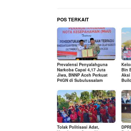
POS TERKAIT
Prevalensi Penyalahguna
Kel
Narkoba Capai 4,17 Juta
Bin 
Jiwa, BNNP Aceh Perkuat
Aksi
P4GN di Subulussalam
Buil
Tolak Politisasi Adat,
DPRD