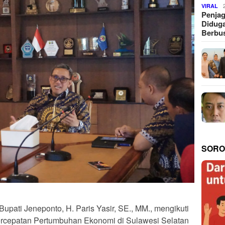
VIRAL
Penjag
Diduga
Berbus
SORO
 Bupati Jeneponto, H. Paris Yasir, SE., MM., mengikuti
rcepatan Pertumbuhan Ekonomi di Sulawesi Selatan