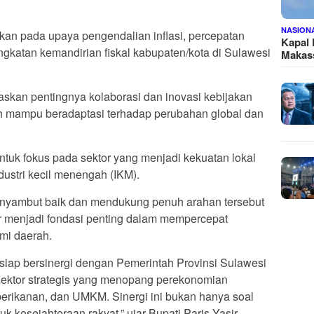
NASION
kan pada upaya pengendalian inflasi, percepatan
Kapal
ingkatan kemandirian fiskal kabupaten/kota di Sulawesi
Makass
kan pentingnya kolaborasi dan inovasi kebijakan
ah mampu beradaptasi terhadap perubahan global dan
ntuk fokus pada sektor yang menjadi kekuatan lokal
ndustri kecil menengah (IKM).
menyambut baik dan mendukung penuh arahan tersebut
or menjadi fondasi penting dalam mempercepat
mi daerah.
iap bersinergi dengan Pemerintah Provinsi Sulawesi
sektor strategis yang menopang perekonomian
perikanan, dan UMKM. Sinergi ini bukan hanya soal
tuk kesejahteraan rakyat,” ujar Bupati Paris Yasir.