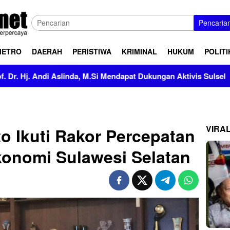
Pencaria
METRO
DAERAH
PERISTIWA
KRIMINAL
HUKUM
POLITI
 M.Si Mendapat Dukungan Aktivis Sulsel
Kapolres Polewa
VIRA
o Ikuti Rakor Percepatan
onomi Sulawesi Selatan