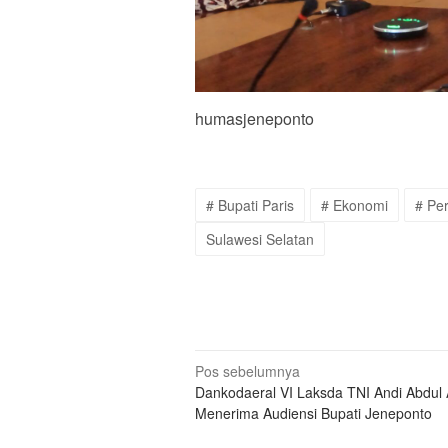
humasjeneponto
# Bupati Paris
# Ekonomi
# Pe
Sulawesi Selatan
Navigasi
Pos sebelumnya
Dankodaeral VI Laksda TNI Andi Abdul 
pos
Menerima Audiensi Bupati Jeneponto