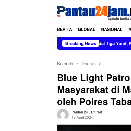
Loncat
tutup
ke
konten
BERITA
GLOBAL
NASIONAL
Pimpin Sertijab dan Alih Kodal Tiga Yonif, Kasad Tekankan P
Breaking News
Beranda
Daerah
Blue Light Patr
Masyarakat di Ma
oleh Polres Tab
Pantau 24 Jam Net
13 April 2024