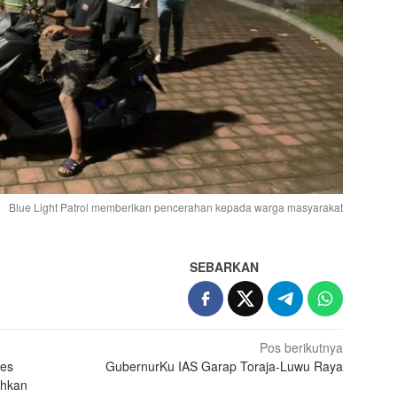
Blue Light Patrol memberikan pencerahan kepada warga masyarakat
SEBARKAN
Pos berikutnya
des
GubernurKu IAS Garap Toraja-Luwu Raya
ahkan