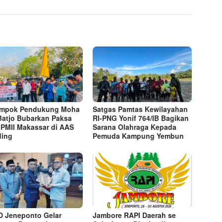
ompok Pendukung Moha
Satgas Pamtas Kewilayahan
Batjo Bubarkan Paksa
RI-PNG Yonif 764/IB Bagikan
 PMII Makassar di AAS
Sarana Olahraga Kepada
ding
Pemuda Kampung Yembun
 Jeneponto Gelar
Jambore RAPI Daerah se