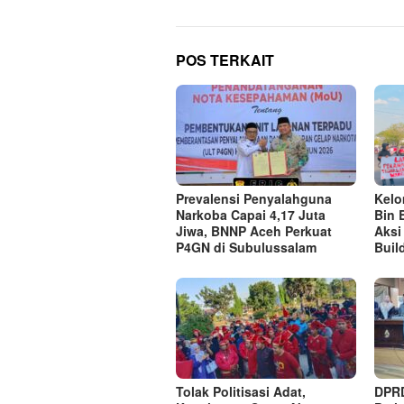
POS TERKAIT
Prevalensi Penyalahguna
Kel
Narkoba Capai 4,17 Juta
Bin 
Jiwa, BNNP Aceh Perkuat
Aksi
P4GN di Subulussalam
Buil
Tolak Politisasi Adat,
DPRD