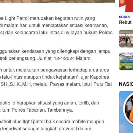
SOROT
ue Light Patrol merupakan kegiatan rutin yang
Rebut 
di malam hari untuk menciptakan situasi keamanan,
s) dan kelancaran lalu-lintas di wilayah hukum Polres
nggunakan kendaraan yang dilengkapi dengan lampu
troli berlangsung. Jum’at, 12/4/2024 Malam.
alah untuk melakukan pengawasan terhadap area-area
 lalu-lintas maupun tindak kejahatan”, ujar Kapolres
NASI
H.,S.I.K.,M.H, melalui Pawas malam, Iptu I Putu Rai
atrol diharapkan situasi yang aman, tertib, dan
h hukum Polres Tabanan. Tambahnya.
roli blue light patrol baik secara mobile maupun
n terjadwal sebagai langkah preventif dalam