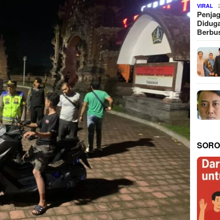
VIRAL
Penjag
Diduga
Berbus
SORO