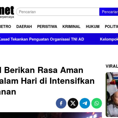
Pencaria
METRO
DAERAH
PERISTIWA
KRIMINAL
HUKUM
POLITI
enguatan Organisasi TNI AD
Kelompok Pendukung Moha B
VIRA
ol Berikan Rasa Aman
lam Hari di Intensifkan
anan