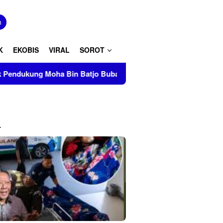
tutup
n
K
EKOBIS
VIRAL
SOROT
in Batjo Bubarkan Paksa Aksi PMII Makassar di AAS Building
L