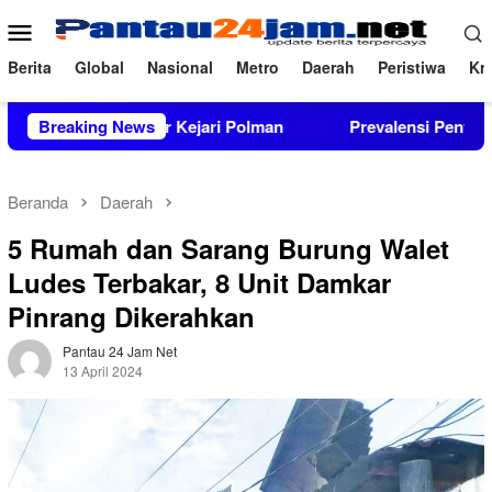
Loncat
Menu
ke
Mobile
konten
Berita
Global
Nasional
Metro
Daerah
Peristiwa
Kri
or Kejari Polman
Breaking News
Prevalensi Penyalahguna Narkoba Cap
Beranda
Daerah
5 Rumah dan Sarang Burung Walet
Ludes Terbakar, 8 Unit Damkar
Pinrang Dikerahkan
Pantau 24 Jam Net
13 April 2024