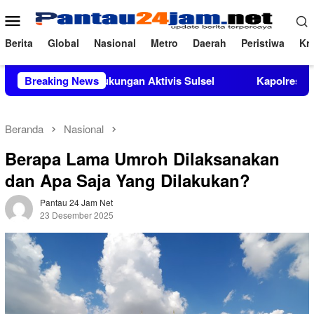
Loncat
Menu
ke
Mobile
konten
Berita
Global
Nasional
Metro
Daerah
Peristiwa
Kri
apat Dukungan Aktivis Sulsel
Breaking News
Kapolres Polewali Mandar T
Beranda
Nasional
Berapa Lama Umroh Dilaksanakan
dan Apa Saja Yang Dilakukan?
Pantau 24 Jam Net
23 Desember 2025