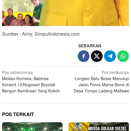
Sumber : Aimy, SimpulIndonesia.com
SEBARKAN
Navigasi
Pos sebelumnya
Pos berikutnya
Melalui Komsos, Babinsa
Longsor Batu Besar Menutup
pos
Koramil 13/Nogosari Boyolali
Jalan Poros Maros-Bone di
Bangun Kemitraan Yang Kokoh
Desa Tompo Ladang Mallawa
POS TERKAIT