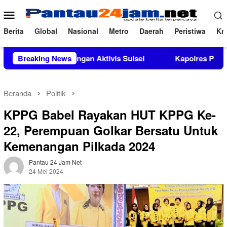
Loncat
Menu
ke
Mobile
konten
Berita
Global
Nasional
Metro
Daerah
Peristiwa
Kri
kungan Aktivis Sulsel
Breaking News
Kapolres Polewali Mandar Turut M
Beranda
Politik
KPPG Babel Rayakan HUT KPPG Ke-
22, Perempuan Golkar Bersatu Untuk
Kemenangan Pilkada 2024
Pantau 24 Jam Net
24 Mei 2024