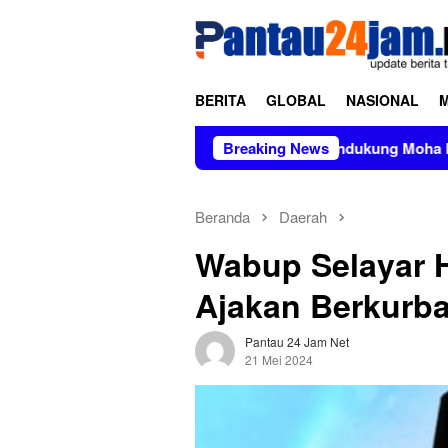
Loncat
tutup
ke
konten
BERITA
GLOBAL
NASIONAL
nisasi TNI AD
Kelompok Pendukung Moha Bin Batjo Buba
Breaking News
Beranda
Daerah
Wabup Selayar H
Ajakan Berkurba
Pantau 24 Jam Net
21 Mei 2024