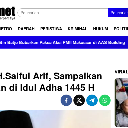
Pencaria
METRO
DAERAH
PERISTIWA
KRIMINAL
HUKUM
POLITI
rkan Paksa Aksi PMII Makassar di AAS Building
Kapal
VIRA
.Saiful Arif, Sampaikan
n di Idul Adha 1445 H