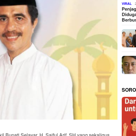
VIRAL
Penjag
Diduga
Berbus
SORO
l Bupati Selayar, H. Saiful Arif, SH yang sekaligus