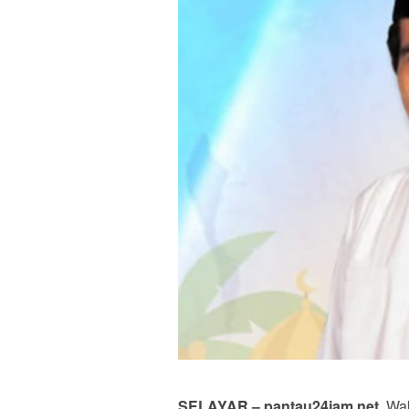
SELAYAR – pantau24jam.net.
Waki