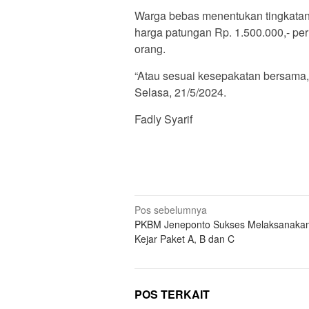
Warga bebas menentukan tingkatan 
harga patungan Rp. 1.500.000,- per
orang.
“Atau sesuai kesepakatan bersama, 
Selasa, 21/5/2024.
Fadly Syarif
Navigasi
Pos sebelumnya
PKBM Jeneponto Sukses Melaksanakan
pos
Kejar Paket A, B dan C
POS TERKAIT