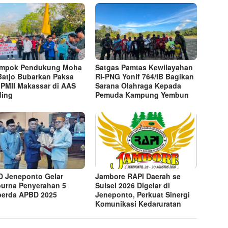
ompok Pendukung Moha
Satgas Pamtas Kewilayahan
Batjo Bubarkan Paksa
RI-PNG Yonif 764/IB Bagikan
 PMII Makassar di AAS
Sarana Olahraga Kepada
ding
Pemuda Kampung Yembun
 Jeneponto Gelar
Jambore RAPI Daerah se
purna Penyerahan 5
Sulsel 2026 Digelar di
erda APBD 2025
Jeneponto, Perkuat Sinergi
Komunikasi Kedaruratan