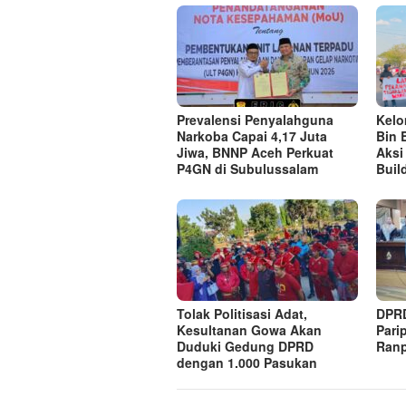
Prevalensi Penyalahguna
Kel
Narkoba Capai 4,17 Juta
Bin 
Jiwa, BNNP Aceh Perkuat
Aksi
P4GN di Subulussalam
Buil
Tolak Politisasi Adat,
DPRD
Kesultanan Gowa Akan
Pari
Duduki Gedung DPRD
Ranp
dengan 1.000 Pasukan