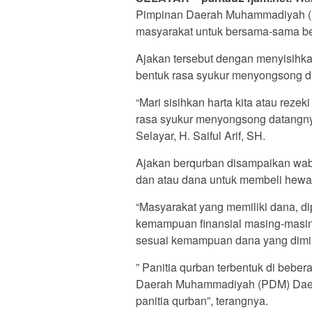
Pimpinan Daerah Muhammadiyah (
masyarakat untuk bersama-sama be
Ajakan tersebut dengan menyisihk
bentuk rasa syukur menyongsong da
“Mari sisihkan harta kita atau reze
rasa syukur menyongsong datangnya 
Selayar, H. Saiful Arif, SH.
Ajakan berqurban disampaikan wabu
dan atau dana untuk membeli hewa
“Masyarakat yang memiliki dana, di
kemampuan finansial masing-masin
sesuai kemampuan dana yang dimili
” Panitia qurban terbentuk di bebe
Daerah Muhammadiyah (PDM) Daera
panitia qurban”, terangnya.