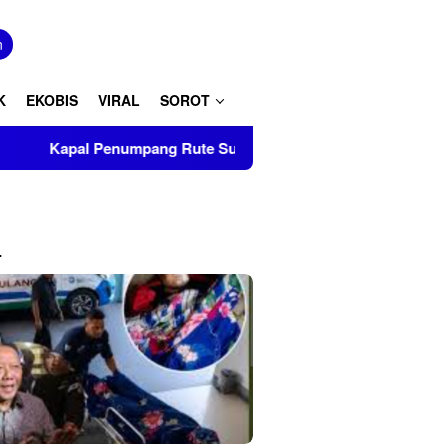
tutup
n
K
EKOBIS
VIRAL
SOROT
 Penumpang Rute Surabaya-Makassar Terbakar di Perairan Su
L