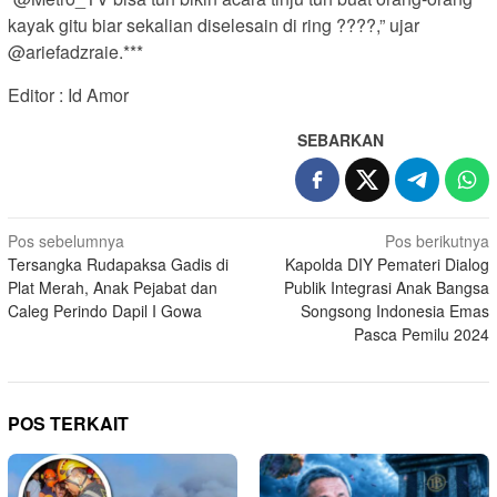
kayak gitu biar sekalian diselesain di ring ????,” ujar
@ariefadzraie.***
Editor : Id Amor
SEBARKAN
Navigasi
Pos sebelumnya
Pos berikutnya
Tersangka Rudapaksa Gadis di
Kapolda DIY Pemateri Dialog
pos
Plat Merah, Anak Pejabat dan
Publik Integrasi Anak Bangsa
Caleg Perindo Dapil I Gowa
Songsong Indonesia Emas
Pasca Pemilu 2024
POS TERKAIT