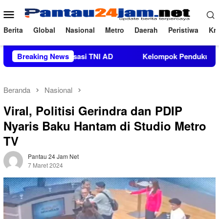
Loncat
Menu
ke
Mobile
konten
Berita
Global
Nasional
Metro
Daerah
Peristiwa
Kri
tan Organisasi TNI AD
Breaking News
Kelompok Pendukung Moha Bin Ba
Beranda
Nasional
Viral, Politisi Gerindra dan PDIP
Nyaris Baku Hantam di Studio Metro
TV
Pantau 24 Jam Net
7 Maret 2024