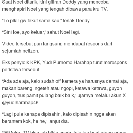
Saat Noel ditarik, kini giliran Deddy yang mencoba
menghapiri Noel yang tengah dibawa para kru TV.
“Lo pikir gw takut sama kau,” teriak Deddy.
“Sini loe, ayo keluar,” sahut Noel lagi.
Video tersebut pun langsung mendapat respons dari
sejumlah netizen.
Eks penyidik KPK, Yudi Purnomo Harahap turut merespons
peristiwa tersebut.
“Ada ada aja, kalo sudah off kamera ya harusnya damai aja,
makan bareng, ngeteh atau ngopi, ketawa ketawa, guyon
guyon, trus pamit pulang baik baik,” ujarnya melalui akun X
@yudiharahap46·
“Lagi pula kenapa dipisahin, kalo dipisahin ngga akan
berantem kok, he he,” lanjut dia.
“@Metro_TV bisa tuh bikin acara tinju tuh buat orang-orang