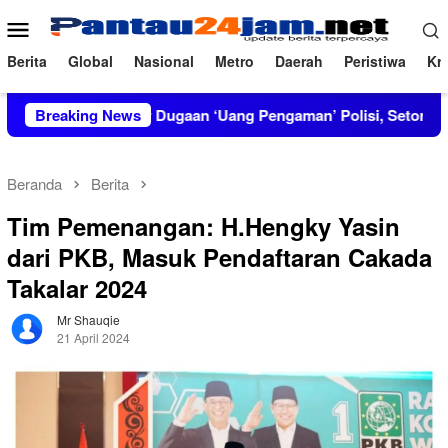
Loncat
Menu
ke
Mobile
konten
Berita
Global
Nasional
Metro
Daerah
Peristiwa
Kri
RT Bongkar Dugaan ‘Uang Pengaman’ Polisi, Setor Rp2,5 Juta tapi
Breaking News
Beranda
Berita
Tim Pemenangan: H.Hengky Yasin
dari PKB, Masuk Pendaftaran Cakada
Takalar 2024
Mr Shauqie
21 April 2024