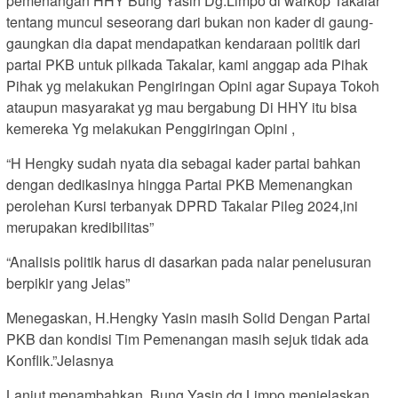
pemenangan HHY Bung Yasin Dg.Limpo di warkop Takalar
tentang muncul seseorang dari bukan non kader di gaung-
gaungkan dia dapat mendapatkan kendaraan politik dari
partai PKB untuk pilkada Takalar, kami anggap ada Pihak
Pihak yg melakukan Pengiringan Opini agar Supaya Tokoh
ataupun masyarakat yg mau bergabung Di HHY itu bisa
kemereka Yg melakukan Penggiringan Opini ,
“H Hengky sudah nyata dia sebagai kader partai bahkan
dengan dedikasinya hingga Partai PKB Memenangkan
perolehan Kursi terbanyak DPRD Takalar Pileg 2024,ini
merupakan kredibilitas”
“Analisis politik harus di dasarkan pada nalar penelusuran
berpikir yang Jelas”
Menegaskan, H.Hengky Yasin masih Solid Dengan Partai
PKB dan kondisi Tim Pemenangan masih sejuk tidak ada
Konflik.”Jelasnya
Lanjut menambahkan, Bung Yasin dg.Limpo menjelaskan